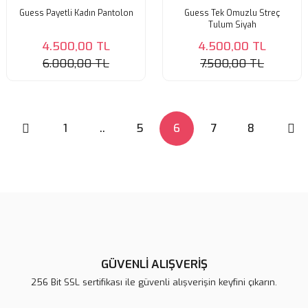
Guess Payetli Kadın Pantolon
Guess Tek Omuzlu Streç
Tulum Siyah
4.500,00 TL
4.500,00 TL
6.000,00 TL
7.500,00 TL
1
..
5
6
7
8
GÜVENLİ ALIŞVERİŞ
256 Bit SSL sertifikası ile güvenli alışverişin keyfini çıkarın.