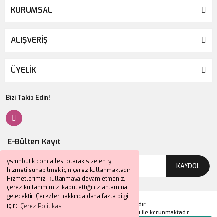
KURUMSAL
ALIŞVERİŞ
ÜYELİK
Bizi Takip Edin!
E-Bülten Kayıt
ysmnbutik.com ailesi olarak size en iyi
KAYDOL
hizmeti sunabilmek için çerez kullanmaktadır.
Hizmetlerimizi kullanmaya devam etmeniz,
çerez kullanımımızı kabul ettiğiniz anlamına
gelecektir. Çerezler hakkında daha fazla bilgi
2024 © Tüm Hakları Saklıdır.
için:
Çerez Politikası
Kredi kartı bilgileriniz 256bit SSL sertifikası ile korunmaktadır.