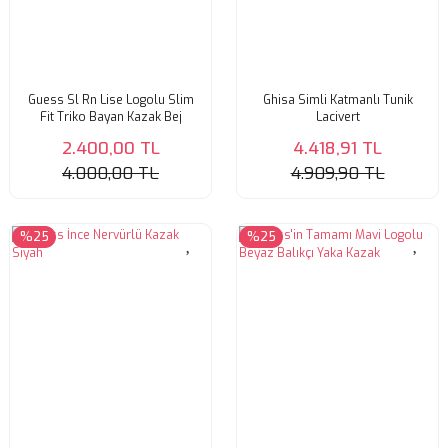
SWEATSHIRT
T-SHIRT
Guess Sl Rn Lise Logolu Slim
Ghisa Simli Katmanlı Tunik
TUNİK
Fit Triko Bayan Kazak Bej
Lacivert
2.400,00 TL
4.418,91 TL
4.000,00 TL
4.909,90 TL
%25
%25