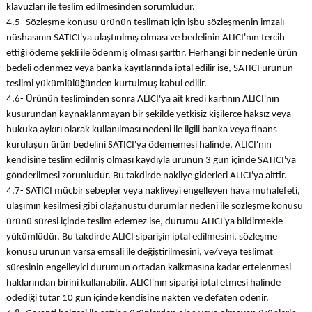
klavuzları ile teslim edilmesinden sorumludur.
4.5- Sözleşme konusu ürünün teslimatı için işbu sözleşmenin imzalı
nüshasının SATICI'ya ulaştırılmış olması ve bedelinin ALICI'nın tercih
ettiği ödeme şekli ile ödenmiş olması şarttır. Herhangi bir nedenle ürün
bedeli ödenmez veya banka kayıtlarında iptal edilir ise, SATICI ürünün
teslimi yükümlülüğünden kurtulmuş kabul edilir.
4.6- Ürünün tesliminden sonra ALICI'ya ait kredi kartının ALICI'nın
kusurundan kaynaklanmayan bir şekilde yetkisiz kişilerce haksız veya
hukuka aykırı olarak kullanılması nedeni ile ilgili banka veya finans
kuruluşun ürün bedelini SATICI'ya ödememesi halinde, ALICI'nın
kendisine teslim edilmiş olması kaydıyla ürünün 3 gün içinde SATICI'ya
gönderilmesi zorunludur. Bu takdirde nakliye giderleri ALICI'ya aittir.
4.7- SATICI mücbir sebepler veya nakliyeyi engelleyen hava muhalefeti,
ulaşımın kesilmesi gibi olağanüstü durumlar nedeni ile sözleşme konusu
ürünü süresi içinde teslim edemez ise, durumu ALICI'ya bildirmekle
yükümlüdür. Bu takdirde ALICI siparişin iptal edilmesini, sözleşme
konusu ürünün varsa emsali ile değiştirilmesini, ve/veya teslimat
süresinin engelleyici durumun ortadan kalkmasına kadar ertelenmesi
haklarından birini kullanabilir. ALICI'nın siparişi iptal etmesi halinde
ödediği tutar 10 gün içinde kendisine nakten ve defaten ödenir.