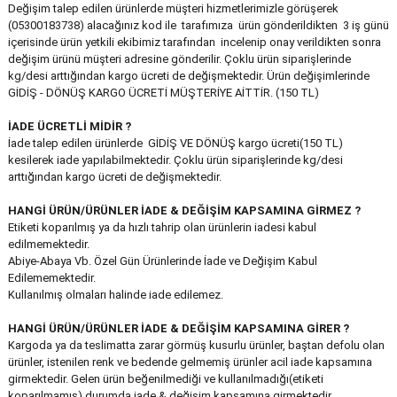
Değişim talep edilen ürünlerde müşteri hizmetlerimizle görüşerek
(05300183738) alacağınız kod ile tarafımıza ürün gönderildikten 3 iş günü
içerisinde ürün yetkili ekibimiz tarafından incelenip onay verildikten sonra
değişim ürünü müşteri adresine gönderilir. Çoklu ürün siparişlerinde
kg/desi arttığından kargo ücreti de değişmektedir. Ürün değişimlerinde
GİDİŞ - DÖNÜŞ KARGO ÜCRETİ MÜŞTERİYE AİTTİR. (150 TL)
İADE ÜCRETLİ MİDİR ?
İade talep edilen ürünlerde GİDİŞ VE DÖNÜŞ kargo ücreti(150 TL)
kesilerek iade yapılabilmektedir. Çoklu ürün siparişlerinde kg/desi
arttığından kargo ücreti de değişmektedir.
HANGİ ÜRÜN/ÜRÜNLER İADE & DEĞİŞİM KAPSAMINA GİRMEZ ?
Etiketi koparılmış ya da hızlı tahrip olan ürünlerin iadesi kabul
edilmemektedir.
Abiye-Abaya Vb. Özel Gün Ürünlerinde İade ve Değişim Kabul
Edilememektedir.
Kullanılmış olmaları halinde iade edilemez.
HANGİ ÜRÜN/ÜRÜNLER İADE & DEĞİŞİM KAPSAMINA GİRER ?
Kargoda ya da teslimatta zarar görmüş kusurlu ürünler, baştan defolu olan
ürünler, istenilen renk ve bedende gelmemiş ürünler acil iade kapsamına
girmektedir. Gelen ürün beğenilmediği ve kullanılmadığı(etiketi
koparılmamış) durumda iade & değişim kapsamına girmektedir.