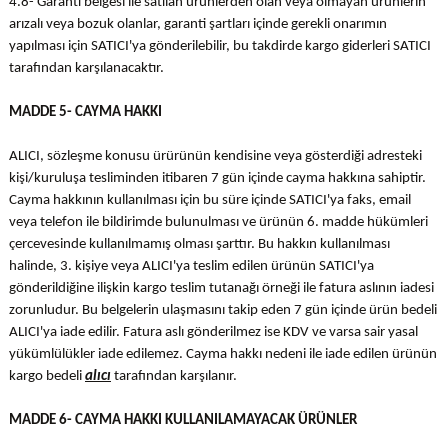
4.8- Garanti belgesi ile satılan ürünlerden olan veya olmayan ürünlerin
arızalı veya bozuk olanlar, garanti şartları içinde gerekli onarımın
yapılması için SATICI'ya gönderilebilir, bu takdirde kargo giderleri SATICI
tarafından karşılanacaktır.
MADDE 5- CAYMA HAKKI
ALICI, sözleşme konusu ürürünün kendisine veya gösterdiği adresteki
kişi/kuruluşa tesliminden itibaren 7 gün içinde cayma hakkına sahiptir.
Cayma hakkının kullanılması için bu süre içinde SATICI'ya faks, email
veya telefon ile bildirimde bulunulması ve ürünün 6. madde hükümleri
çercevesinde kullanılmamış olması şarttır. Bu hakkın kullanılması
halinde, 3. kişiye veya ALICI'ya teslim edilen ürünün SATICI'ya
gönderildiğine ilişkin kargo teslim tutanağı örneği ile fatura aslının iadesi
zorunludur. Bu belgelerin ulaşmasını takip eden 7 gün içinde ürün bedeli
ALICI'ya iade edilir. Fatura aslı gönderilmez ise KDV ve varsa sair yasal
yükümlülükler iade edilemez. Cayma hakkı nedeni ile iade edilen ürünün
kargo bedeli
alıcı
tarafından karşılanır.
MADDE 6- CAYMA HAKKI KULLANILAMAYACAK ÜRÜNLER