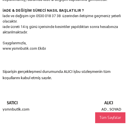
İADE & DEĞİŞİM SÜRECİ NASIL BAŞLATILIR ?
İade ve değişim için 0530 018 37 38 üzerinden iletişime geçmeniz yeterli
olacaktır.
iade ücreti 14 iş günü içerisinde kesintiler yapıldıktan sonra hesabınıza
aktarılmaktadır.
Saygılarımızla,
www.ysmnbutik.com Ekibi
Siparişin gerçekleşmesi durumunda ALICI işbu sözleşmenin tüm
koşullarını kabul etmiş sayılır.
SATICI
ALICI
ysmnbutik.com
AD , SOYAD
Tüm Sayfalar