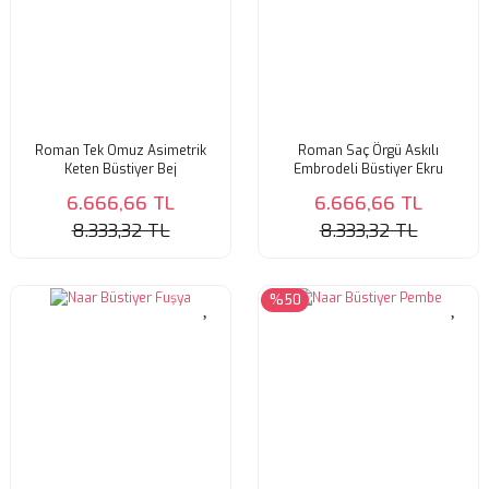
Roman Tek Omuz Asimetrik
Roman Saç Örgü Askılı
Keten Büstiyer Bej
Embrodeli Büstiyer Ekru
6.666,66 TL
6.666,66 TL
8.333,32 TL
8.333,32 TL
%50