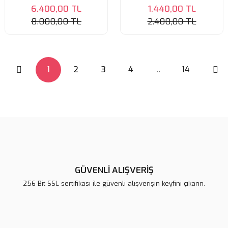
6.400,00 TL
1.440,00 TL
8.000,00 TL
2.400,00 TL
1
2
3
4
..
14
GÜVENLİ ALIŞVERİŞ
256 Bit SSL sertifikası ile güvenli alışverişin keyfini çıkarın.