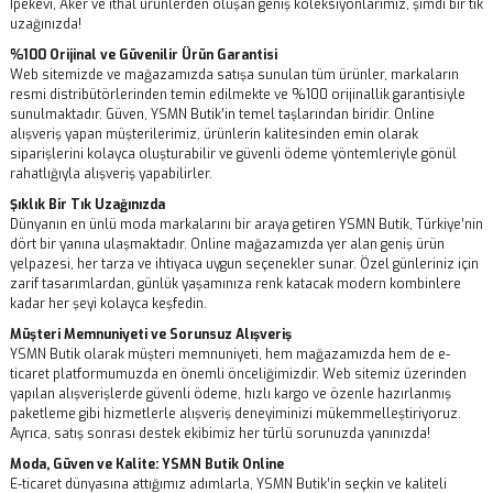
İpekevi, Aker ve ithal ürünlerden oluşan geniş koleksiyonlarımız, şimdi bir tık
uzağınızda!
SWEATSHIRT
%100 Orijinal ve Güvenilir Ürün Garantisi
Web sitemizde ve mağazamızda satışa sunulan tüm ürünler, markaların
T-SHIRT
resmi distribütörlerinden temin edilmekte ve %100 orijinallik garantisiyle
sunulmaktadır. Güven, YSMN Butik’in temel taşlarından biridir. Online
TUNİK
alışveriş yapan müşterilerimiz, ürünlerin kalitesinden emin olarak
siparişlerini kolayca oluşturabilir ve güvenli ödeme yöntemleriyle gönül
rahatlığıyla alışveriş yapabilirler.
Şıklık Bir Tık Uzağınızda
Dünyanın en ünlü moda markalarını bir araya getiren YSMN Butik, Türkiye’nin
dört bir yanına ulaşmaktadır. Online mağazamızda yer alan geniş ürün
yelpazesi, her tarza ve ihtiyaca uygun seçenekler sunar. Özel günleriniz için
zarif tasarımlardan, günlük yaşamınıza renk katacak modern kombinlere
kadar her şeyi kolayca keşfedin.
Müşteri Memnuniyeti ve Sorunsuz Alışveriş
YSMN Butik olarak müşteri memnuniyeti, hem mağazamızda hem de e-
ticaret platformumuzda en önemli önceliğimizdir. Web sitemiz üzerinden
yapılan alışverişlerde güvenli ödeme, hızlı kargo ve özenle hazırlanmış
paketleme gibi hizmetlerle alışveriş deneyiminizi mükemmelleştiriyoruz.
Ayrıca, satış sonrası destek ekibimiz her türlü sorunuzda yanınızda!
Moda, Güven ve Kalite: YSMN Butik Online
E-ticaret dünyasına attığımız adımlarla, YSMN Butik’in seçkin ve kaliteli