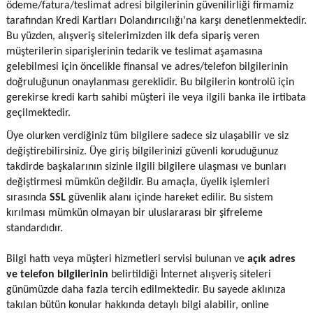
ödeme/fatura/teslimat adresi bilgilerinin güvenilirliği firmamiz
tarafından Kredi Kartları Dolandırıcılığı'na karşı denetlenmektedir.
Bu yüzden, alışveriş sitelerimizden ilk defa sipariş veren
müşterilerin siparişlerinin tedarik ve teslimat aşamasına
gelebilmesi için öncelikle finansal ve adres/telefon bilgilerinin
doğruluğunun onaylanması gereklidir. Bu bilgilerin kontrolü için
gerekirse kredi kartı sahibi müşteri ile veya ilgili banka ile irtibata
geçilmektedir.
Üye olurken verdiğiniz tüm bilgilere sadece siz ulaşabilir ve siz
değiştirebilirsiniz. Üye giriş bilgilerinizi güvenli koruduğunuz
takdirde başkalarının sizinle ilgili bilgilere ulaşması ve bunları
değiştirmesi mümkün değildir. Bu amaçla, üyelik işlemleri
sırasında
SSL
güvenlik alanı içinde hareket edilir. Bu sistem
kırılması mümkün olmayan bir uluslararası bir şifreleme
standardıdır.
Bilgi hattı veya müşteri hizmetleri servisi bulunan ve
açık adres
ve telefon bilgilerinin
belirtildiği İnternet alışveriş siteleri
günümüzde daha fazla tercih edilmektedir. Bu sayede aklınıza
takılan bütün konular hakkında detaylı bilgi alabilir, online