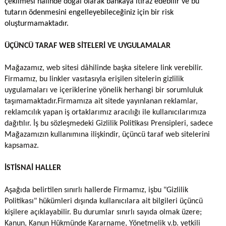
çekilmesi halinde doğal olarak bankaya itiraz edebilir ve bu
tutarın ödenmesini engelleyebileceğiniz için bir risk
oluşturmamaktadır.
ÜÇÜNCÜ TARAF WEB SİTELERİ VE UYGULAMALAR
Mağazamız, web sitesi dâhilinde başka sitelere link verebilir.
Firmamız, bu linkler vasıtasıyla erişilen sitelerin gizlilik
uygulamaları ve içeriklerine yönelik herhangi bir sorumluluk
taşımamaktadır.Firmamıza ait sitede yayınlanan reklamlar,
reklamcılık yapan iş ortaklarımız aracılığı ile kullanıcılarımıza
dağıtılır. İş bu sözleşmedeki Gizlilik Politikası Prensipleri, sadece
Mağazamızın kullanımına ilişkindir, üçüncü taraf web sitelerini
kapsamaz.
İSTİSNAİ HALLER
Aşağıda belirtilen sınırlı hallerde Firmamız, işbu "Gizlilik
Politikası" hükümleri dışında kullanıcılara ait bilgileri üçüncü
kişilere açıklayabilir. Bu durumlar sınırlı sayıda olmak üzere;
Kanun, Kanun Hükmünde Kararname, Yönetmelik v.b. yetkili