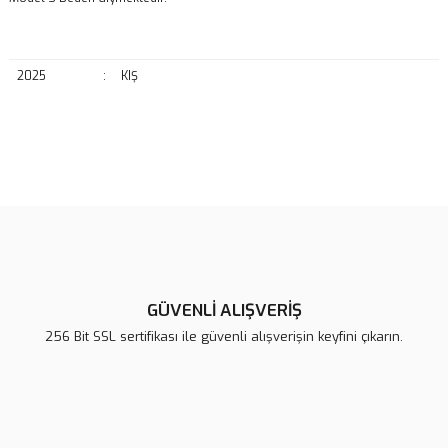
2025
:
KIŞ
Bu ürünün fiyat bilgisi, resim, ürün açıklamalarında ve diğer
konularda yetersiz gördüğünüz noktaları öneri formunu kullanarak
Bu ürüne ilk yorumu siz yapın!
tarafımıza iletebilirsiniz.
Görüş ve önerileriniz için teşekkür ederiz.
Yorum Yaz
Ürün resmi kalitesiz, bozuk veya görüntülenemiyor.
Ürün açıklamasında eksik bilgiler bulunuyor.
GÜVENLİ ALIŞVERİŞ
Ürün bilgilerinde hatalar bulunuyor.
256 Bit SSL sertifikası ile güvenli alışverişin keyfini çıkarın.
Ürün fiyatı diğer sitelerden daha pahalı.
Bu ürüne benzer farklı alternatifler olmalı.