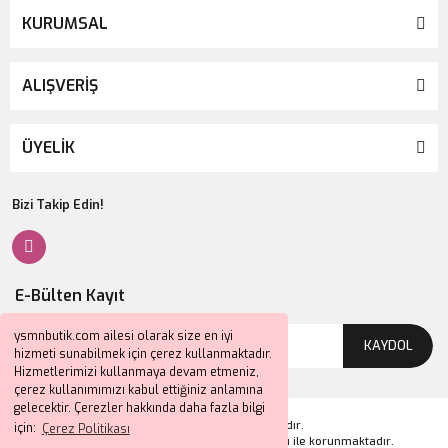
KURUMSAL
ALIŞVERİŞ
ÜYELİK
Bizi Takip Edin!
E-Bülten Kayıt
ysmnbutik.com ailesi olarak size en iyi
KAYDOL
hizmeti sunabilmek için çerez kullanmaktadır.
Hizmetlerimizi kullanmaya devam etmeniz,
çerez kullanımımızı kabul ettiğiniz anlamına
gelecektir. Çerezler hakkında daha fazla bilgi
2024 © Tüm Hakları Saklıdır.
için:
Çerez Politikası
Kredi kartı bilgileriniz 256bit SSL sertifikası ile korunmaktadır.