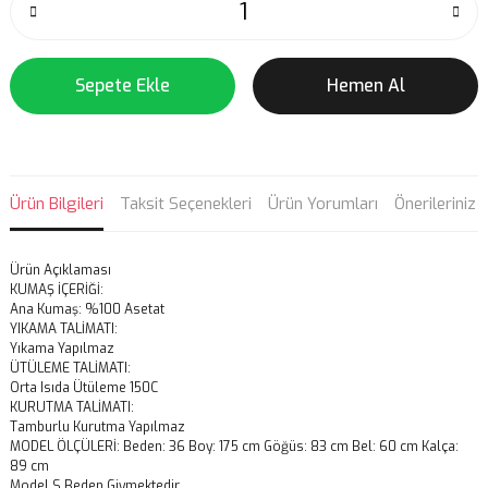
Sepete Ekle
Hemen Al
Ürün Bilgileri
Taksit Seçenekleri
Ürün Yorumları
Önerileriniz
Ürün Açıklaması
KUMAŞ İÇERİĞİ:
Ana Kumaş: %100 Asetat
YIKAMA TALİMATI:
Yıkama Yapılmaz
ÜTÜLEME TALİMATI:
Orta Isıda Ütüleme 150C
KURUTMA TALİMATI:
Tamburlu Kurutma Yapılmaz
MODEL ÖLÇÜLERİ: Beden: 36 Boy: 175 cm Göğüs: 83 cm Bel: 60 cm Kalça:
89 cm
Model S Beden Giymektedir.