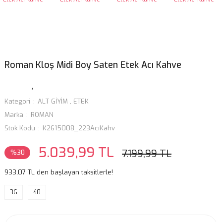
Roman Kloş Midi Boy Saten Etek Acı Kahve
Kategori
ALT GİYİM
,
ETEK
Marka
ROMAN
Stok Kodu
K2615008_223AcıKahv
5.039,99 TL
7.199,99 TL
%30
933,07 TL den başlayan taksitlerle!
36
40