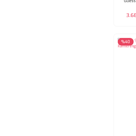
Guess 
3.6
%40