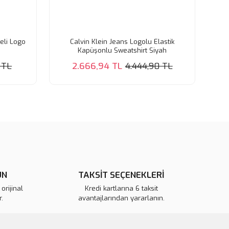
eli Logo
Calvin Klein Jeans Logolu Elastik
Kapüşonlu Sweatshirt Siyah
 TL
2.666,94 TL
4.444,90 TL
ÜN
TAKSİT SEÇENEKLERİ
orijinal
Kredi kartlarına 6 taksit
.
avantajlarından yararlanın.