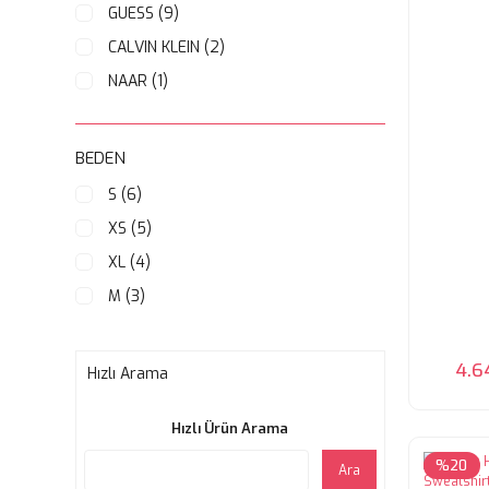
GUESS (9)
CALVIN KLEIN (2)
NAAR (1)
BEDEN
S (6)
XS (5)
XL (4)
M (3)
L (2)
XXS (1)
4.6
Hızlı Arama
Hızlı Ürün Arama
%20
Ara