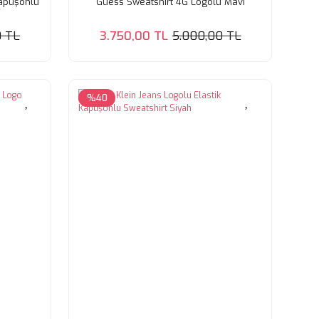
apüşonlu
Guess Sweatshirt 4G Logolu Mavi
0 TL
3.750,00 TL
5.000,00 TL
%40