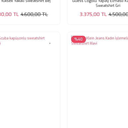
Yüksek Yakalı Sweatshirt Bej
Guess Logolu Yapay Elmaslı K
Sweatshirt Gri
80,00 TL
4.600,00 TL
3.375,00 TL
4.500,0
%40