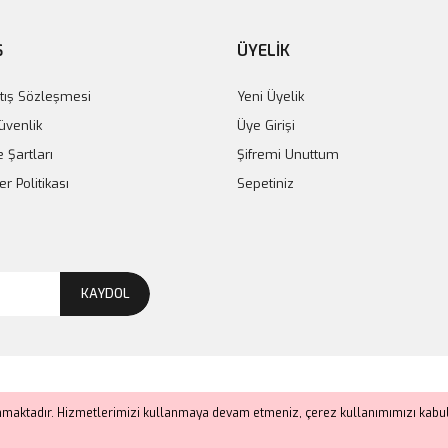
Ş
ÜYELİK
tış Sözleşmesi
Yeni Üyelik
Güvenlik
Üye Girişi
e Şartları
Şifremi Unuttum
er Politikası
Sepetiniz
KAYDOL
anmaktadır. Hizmetlerimizi kullanmaya devam etmeniz, çerez kullanımımızı kabul 
ile
ideasoft
e-