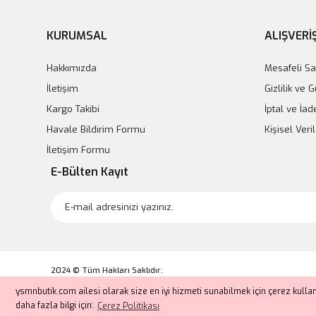
KURUMSAL
ALIŞVERİ
Hakkımızda
Mesafeli Sa
İletişim
Gizlilik ve 
Kargo Takibi
İptal ve İad
Havale Bildirim Formu
Kişisel Veril
İletişim Formu
E-Bülten Kayıt
2024 © Tüm Hakları Saklıdır.
Kredi kartı bilgileriniz 256bit SSL sertifikası ile korunmaktadır.
ysmnbutik.com ailesi olarak size en iyi hizmeti sunabilmek için çerez kull
daha fazla bilgi için:
Çerez Politikası