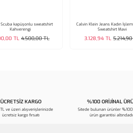
Scuba kapüşonlu sweatshirt
Calvin Klein Jeans Kadın İşlem
Kahverengi
Sweatshirt Mavi
00,00 TL
4.500,00 TL
3.128,94 TL
5.214,90
ÜCRETSİZ KARGO
%100 ORİJİNAL ÜR
L ve üzeri alışverişlerinizde
Sitede bulunan ürünler %100 
ücretsiz kargo fırsatı
ürün garantisi altındadır