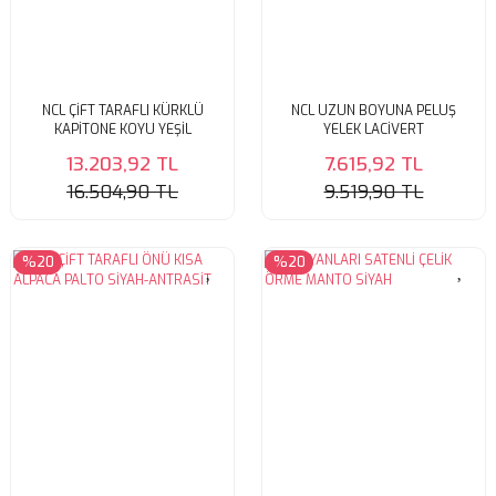
SWEATSHIRT
T-SHIRT
NCL ÇİFT TARAFLI KÜRKLÜ
NCL UZUN BOYUNA PELUŞ
TUNİK
KAPİTONE KOYU YEŞİL
YELEK LACİVERT
13.203,92 TL
7.615,92 TL
16.504,90 TL
9.519,90 TL
%20
%20