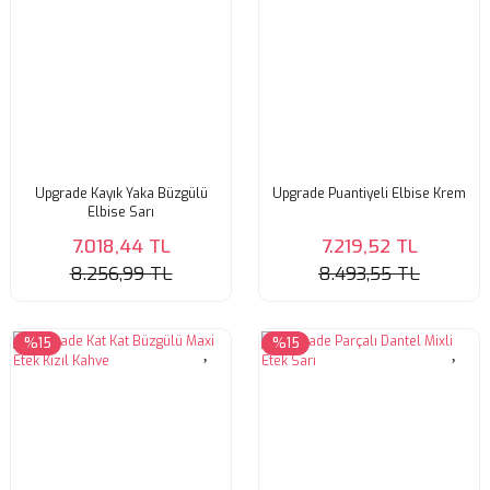
Upgrade Kayık Yaka Büzgülü
Upgrade Puantiyeli Elbise Krem
Elbise Sarı
7.018,44 TL
7.219,52 TL
8.256,99 TL
8.493,55 TL
%15
%15