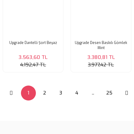
Upgrade Dantelli Şort Beyaz
Upgrade Desen Baskılı Gömlek
Mint
3.563,60 TL
3.380,81 TL
4.192,47 TL
3.977,42 TL
1
2
3
4
..
25