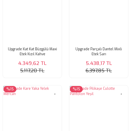
Upgrade Kat Kat Büzgülü Maxi
Upgrade Parçalı Dantel Mixli
Etek Kızıl Kahve
Etek Sarı
4.349,62 TL
5.438,17 TL
5.117,20 TL
6.397,85 TL
%15
%15