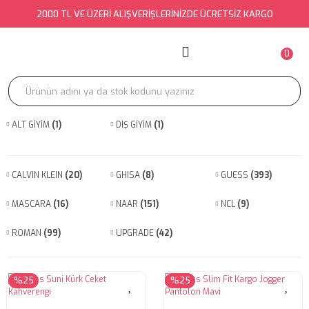
2000 TL VE ÜZERİ ALIŞVERİŞLERİNİZDE ÜCRETSİZ KARGO
Geri Dön
Geri Dön
Geri Dön
ÜST GİYİM
ALT GİYİM
DIŞ GİYİM
0
ATLET
EŞOFMAN ALTI
BOMBER
BLUZ
EŞOFMAN TAKIMI
CEKET
ALT GİYİM
(1)
DIŞ GİYİM
(1)
BRA
ETEK
KABAN-MONT
BÜSTİYER
JEAN
KİMONO
CALVIN KLEIN
(20)
GHISA
(8)
GUESS
(393)
CROP
PANTOLON
TRENÇKOT
MASCARA
(16)
NAAR
(151)
NCL
(9)
ELBİSE
ŞORT
YELEK
ROMAN
(99)
UPGRADE
(42)
GÖMLEK
TAKIM
HIRKA
TAYT
%25
%25
KAZAK
TULUM