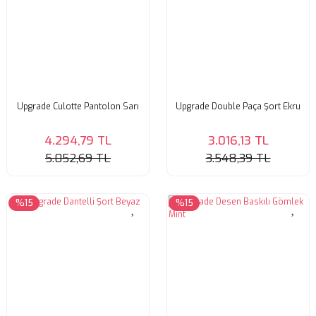
Upgrade Culotte Pantolon Sarı
Upgrade Double Paça Şort Ekru
4.294,79 TL
3.016,13 TL
5.052,69 TL
3.548,39 TL
%15
%15