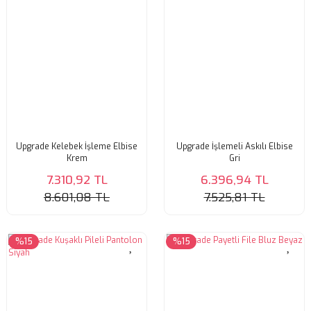
Upgrade Kelebek İşleme Elbise
Upgrade İşlemeli Askılı Elbise
Krem
Gri
7.310,92 TL
6.396,94 TL
8.601,08 TL
7.525,81 TL
%15
%15