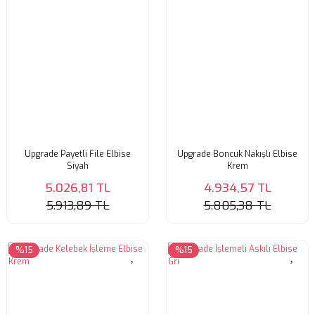
Upgrade Payetli File Elbise
Upgrade Boncuk Nakışlı Elbise
Siyah
Krem
5.026,81 TL
4.934,57 TL
5.913,89 TL
5.805,38 TL
%15
%15