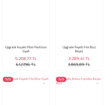
Upgrade Kuşaklı Pileli Pantolon
Upgrade Payetli File Bluz
Siyah
Beyaz
5.208,77 TL
3.289,41 TL
6.127,96 TL
3.869,89 TL
%15
%15