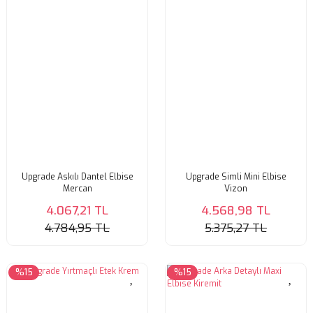
Upgrade Askılı Dantel Elbise
Upgrade Simli Mini Elbise
Mercan
Vizon
4.067,21 TL
4.568,98 TL
4.784,95 TL
5.375,27 TL
%15
%15