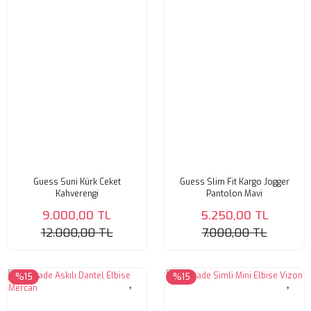
SWEATSHIRT
T-SHIRT
TUNİK
Guess Suni Kürk Ceket
Guess Slim Fit Kargo Jogger
Kahverengi
Pantolon Mavi
9.000,00 TL
5.250,00 TL
12.000,00 TL
7.000,00 TL
%15
%15