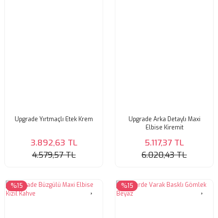
Upgrade Yırtmaçlı Etek Krem
Upgrade Arka Detaylı Maxi
Elbise Kiremit
3.892,63 TL
5.117,37 TL
4.579,57 TL
6.020,43 TL
%15
%15