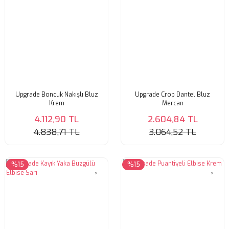
Upgrade Boncuk Nakışlı Bluz
Upgrade Crop Dantel Bluz
Krem
Mercan
4.112,90 TL
2.604,84 TL
4.838,71 TL
3.064,52 TL
%15
%15