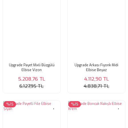
Upgrade Payet Mixli Büzgülü
Upgrade Arkası Fiyonk Midi
Elbise Vizon
Elbise Beyaz
5.208,76 TL
4.112,90 TL
6.127,95 TL
4.838,71 TL
%15
%15