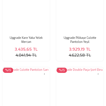
Upgrade Kare Yaka Yelek
Upgrade Pilikaşe Culotte
Mercan
Pantolon Yeşil
3.435,65 TL
3.929,19 TL
4.041,94 TL
4.622,58 TL
%15
%15