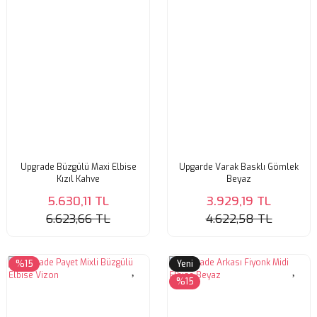
Upgrade Büzgülü Maxi Elbise
Upgarde Varak Basklı Gömlek
Kızıl Kahve
Beyaz
5.630,11 TL
3.929,19 TL
6.623,66 TL
4.622,58 TL
%15
Yeni
%15