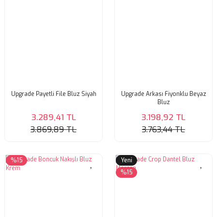
Upgrade Payetli File Bluz Siyah
Upgrade Arkası Fiyonklu Beyaz
Bluz
3.289,41 TL
3.198,92 TL
3.869,89 TL
3.763,44 TL
%15
Yeni
%15