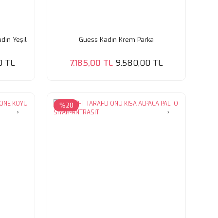
dın Yeşil
Guess Kadın Krem Parka
0 TL
7.185,00 TL
9.580,00 TL
%20