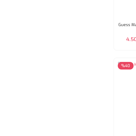
Guess Ma
4.5
%40