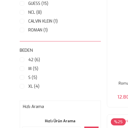
GUESS (15)
NCL (8)
CALVIN KLEIN (1)
ROMAN (1)
BEDEN
42 (6)
M (5)
S (5)
Roman
XL (4)
XS (4)
12.8
38 (3)
Hızlı Arama
40 (3)
Hızlı Ürün Arama
L (3)
%25