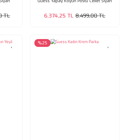
Siyah
Guess Yapay Koyun Postu Ceket Siyah
0 TL
6.374,25 TL
8.499,00 TL
%25