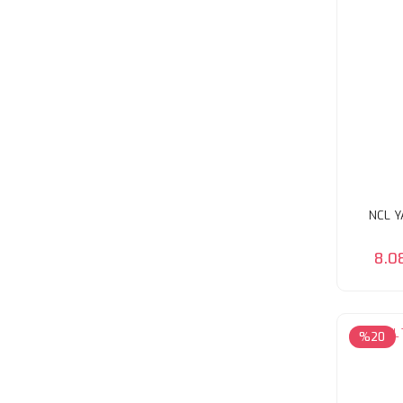
NCL Y
8.0
%20