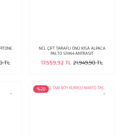
PİTONE
NCL ÇİFT TARAFLI ÖNÜ KISA ALPACA
PALTO SİYAH-ANTRASİT
90 TL
17.559,92 TL
21.949,90 TL
%20