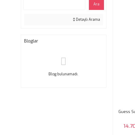
44 (2)
Ara
46 (2)
Detaylı Arama
48 (2)
52 (1)
Bloglar
Blog bulunamadı.
Guess Su
14.7