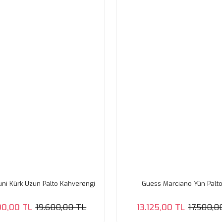
ni Kürk Uzun Palto Kahverengi
Guess Marciano Yün Palto
00,00 TL
19.600,00 TL
13.125,00 TL
17.500,0