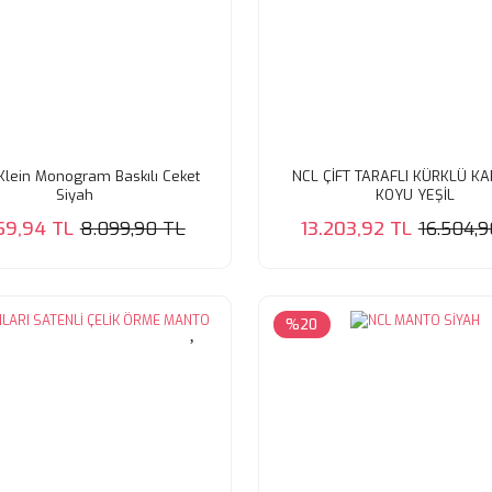
 Klein Monogram Baskılı Ceket
NCL ÇİFT TARAFLI KÜRKLÜ KA
Siyah
KOYU YEŞİL
59,94 TL
8.099,90 TL
13.203,92 TL
16.504,
%20