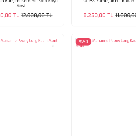
n Karışımı Kemerli Palto Koyu
Guess Yumuşak Puf Kaban 
Mavi
0,00 TL
12.000,00 TL
8.250,00 TL
11.000,0
%50