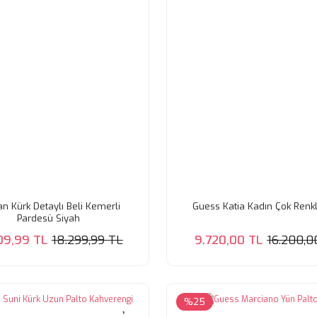
 Kürk Detaylı Beli Kemerli
Guess Katia Kadın Çok Renkl
Pardesü Siyah
09,99 TL
18.299,99 TL
9.720,00 TL
16.200,0
%25