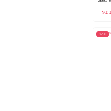
Guess Yü
9.00
%50