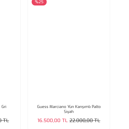
%25
 Gri
Guess Marciano Yün Karışımlı Palto
Siyah
0 TL
16.500,00 TL
22.000,00 TL