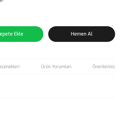
e!
epete Ekle
Hemen Al
eçenekleri
Ürün Yorumları
Önerileriniz
rün açıklamalarında ve diğer konularda yetersiz gördüğünüz