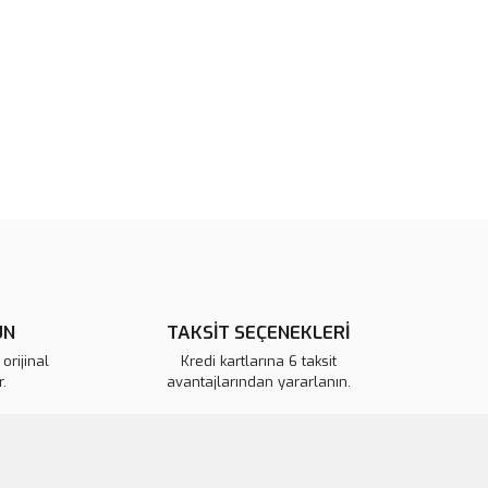
tarafımıza iletebilirsiniz.
u ürüne ilk yorumu siz yapın!
 ederiz.
 görüntülenemiyor.
Yorum Yaz
r bulunuyor.
or.
pahalı.
er olmalı.
ÜN
TAKSİT SEÇENEKLERİ
Gönder
orijinal
Kredi kartlarına 6 taksit
.
avantajlarından yararlanın.