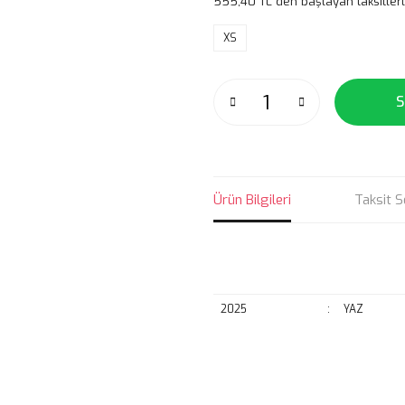
555,40 TL den başlayan taksitlerl
XS
S
Ürün Bilgileri
Taksit S
2025
:
YAZ
Bu ürünün fiyat bilgisi, resim, ü