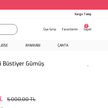
Kargo Takip
0
Üye Girişi
Favorilerim
Sepet
LBİSE
AYAKKABI
ÇANTA
li Büstiyer Gümüş
J
L
5.000,00 TL