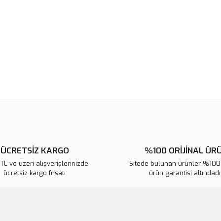
noktaları öneri formunu kullanarak 
B
Görüş ve önerileriniz için teşekkür
Ürün resmi kalitesiz, bozuk veya
Ürün açıklamasında eksik bilgile
Ürün bilgilerinde hatalar bulunuy
Ürün fiyatı diğer sitelerden daha 
Bu ürüne benzer farklı alternatifl
ÜCRETSİZ KARGO
%100 ORİJİNAL ÜR
L ve üzeri alışverişlerinizde
Sitede bulunan ürünler %100 
ücretsiz kargo fırsatı
ürün garantisi altındadır