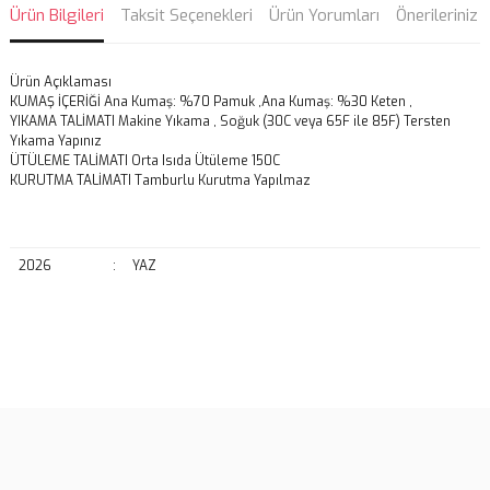
Ürün Bilgileri
Taksit Seçenekleri
Ürün Yorumları
Önerileriniz
Ürün Açıklaması
KUMAŞ İÇERİĞİ
Ana Kumaş: %70 Pamuk ,Ana Kumaş: %30 Keten ,
YIKAMA TALİMATI
Makine Yıkama , Soğuk (30C veya 65F ile 85F) Tersten
Yıkama Yapınız
ÜTÜLEME TALİMATI Orta Isıda Ütüleme 150C
KURUTMA TALİMATI Tamburlu Kurutma Yapılmaz
2026
:
YAZ
Bu ürünün fiyat bilgisi, resim, ürün açıklamalarında ve diğer
konularda yetersiz gördüğünüz noktaları öneri formunu kullanarak
Bu ürüne ilk yorumu siz yapın!
tarafımıza iletebilirsiniz.
Görüş ve önerileriniz için teşekkür ederiz.
Yorum Yaz
Ürün resmi kalitesiz, bozuk veya görüntülenemiyor.