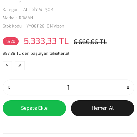
Kategori
ALT GİYİM
,
ŞORT
Marka
ROMAN
Stok Kodu
YY061126_014Vizon
5.333,33 TL
6.666,66 TL
%20
987,38 TL den başlayan taksitlerle!
S
M
Sepete Ekle
Hemen Al