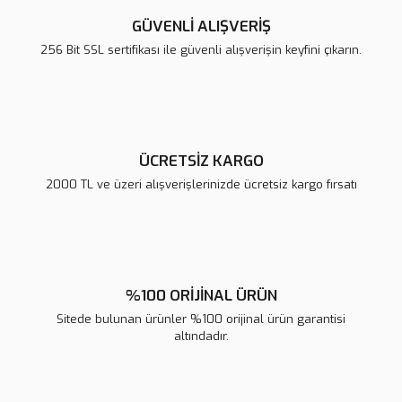
Ürün açıklamasında eksik bilgiler bulunuyor.
GÜVENLİ ALIŞVERİŞ
Ürün bilgilerinde hatalar bulunuyor.
256 Bit SSL sertifikası ile güvenli alışverişin keyfini çıkarın.
Ürün fiyatı diğer sitelerden daha pahalı.
Bu ürüne benzer farklı alternatifler olmalı.
ÜCRETSİZ KARGO
2000 TL ve üzeri alışverişlerinizde ücretsiz kargo fırsatı
Gönder
%100 ORİJİNAL ÜRÜN
Sitede bulunan ürünler %100 orijinal ürün garantisi
altındadır.