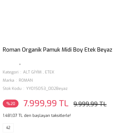
Roman Organik Pamuk Midi Boy Etek Beyaz
Kategori
ALT GİYİM
,
ETEK
Marka
ROMAN
Stok Kodu
YY015053_002Beyaz
7.999,99 TL
9.999,99 TL
%20
1.481,07 TL den başlayan taksitlerle!
42