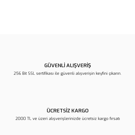
Bu ürünün fiyat bilgisi, resim, ürün açıklamalarında ve diğer
konularda yetersiz gördüğünüz noktaları öneri formunu kullanarak
Bu ürüne ilk yorumu siz yapın!
tarafımıza iletebilirsiniz.
Görüş ve önerileriniz için teşekkür ederiz.
Yorum Yaz
Ürün resmi kalitesiz, bozuk veya görüntülenemiyor.
Ürün açıklamasında eksik bilgiler bulunuyor.
GÜVENLİ ALIŞVERİŞ
Ürün bilgilerinde hatalar bulunuyor.
256 Bit SSL sertifikası ile güvenli alışverişin keyfini çıkarın.
Ürün fiyatı diğer sitelerden daha pahalı.
Bu ürüne benzer farklı alternatifler olmalı.
ÜCRETSİZ KARGO
2000 TL ve üzeri alışverişlerinizde ücretsiz kargo fırsatı
Gönder