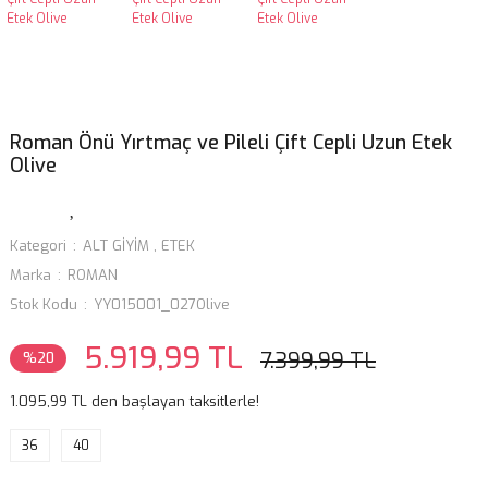
Roman Önü Yırtmaç ve Pileli Çift Cepli Uzun Etek
Olive
Kategori
ALT GİYİM
,
ETEK
Marka
ROMAN
Stok Kodu
YY015001_027Olive
5.919,99 TL
7.399,99 TL
%20
1.095,99 TL den başlayan taksitlerle!
36
40