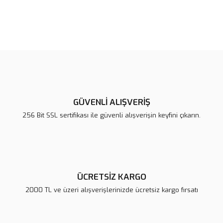
Bu ürünün fiyat bilgisi, resim, ürün açıklamalarında ve diğer
konularda yetersiz gördüğünüz noktaları öneri formunu kullanarak
Bu ürüne ilk yorumu siz yapın!
tarafımıza iletebilirsiniz.
Görüş ve önerileriniz için teşekkür ederiz.
Yorum Yaz
Ürün resmi kalitesiz, bozuk veya görüntülenemiyor.
Ürün açıklamasında eksik bilgiler bulunuyor.
GÜVENLİ ALIŞVERİŞ
Ürün bilgilerinde hatalar bulunuyor.
256 Bit SSL sertifikası ile güvenli alışverişin keyfini çıkarın.
Ürün fiyatı diğer sitelerden daha pahalı.
Bu ürüne benzer farklı alternatifler olmalı.
ÜCRETSİZ KARGO
2000 TL ve üzeri alışverişlerinizde ücretsiz kargo fırsatı
Gönder