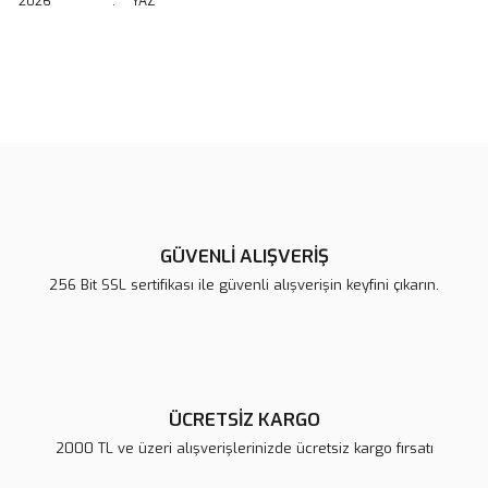
2026
:
YAZ
Bu ürünün fiyat bilgisi, resim, ürün açıklamalarında ve diğer
konularda yetersiz gördüğünüz noktaları öneri formunu kullanarak
Bu ürüne ilk yorumu siz yapın!
tarafımıza iletebilirsiniz.
Görüş ve önerileriniz için teşekkür ederiz.
Yorum Yaz
Ürün resmi kalitesiz, bozuk veya görüntülenemiyor.
Ürün açıklamasında eksik bilgiler bulunuyor.
GÜVENLİ ALIŞVERİŞ
Ürün bilgilerinde hatalar bulunuyor.
256 Bit SSL sertifikası ile güvenli alışverişin keyfini çıkarın.
Ürün fiyatı diğer sitelerden daha pahalı.
Bu ürüne benzer farklı alternatifler olmalı.
ÜCRETSİZ KARGO
2000 TL ve üzeri alışverişlerinizde ücretsiz kargo fırsatı
Gönder