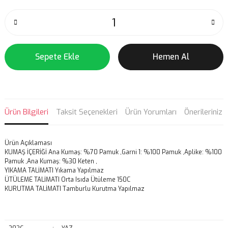
Sepete Ekle
Hemen Al
Ürün Bilgileri
Taksit Seçenekleri
Ürün Yorumları
Önerileriniz
Ürün Açıklaması
KUMAŞ İÇERİĞİ
Ana Kumaş: %70 Pamuk ,Garni 1: %100 Pamuk ,Aplike: %100
Pamuk ,Ana Kumaş: %30 Keten ,
YIKAMA TALİMATI
Yıkama Yapılmaz
ÜTÜLEME TALİMATI Orta Isıda Ütüleme 150C
KURUTMA TALİMATI Tamburlu Kurutma Yapılmaz