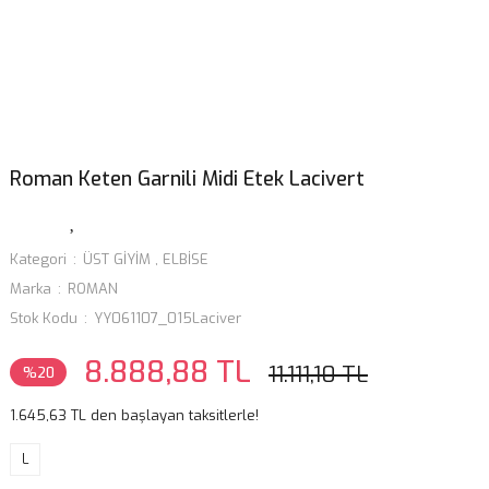
Roman Keten Garnili Midi Etek Lacivert
Kategori
ÜST GİYİM
,
ELBİSE
Marka
ROMAN
Stok Kodu
YY061107_015Laciver
8.888,88 TL
11.111,10 TL
%20
1.645,63 TL den başlayan taksitlerle!
L