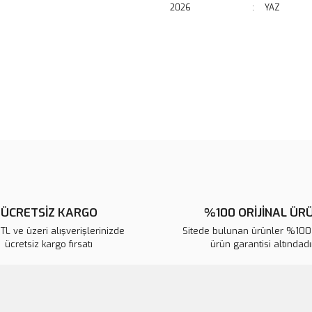
2026
:
YAZ
Bu ürünün fiyat bilgisi, resim, ü
noktaları öneri formunu kullanarak 
B
Görüş ve önerileriniz için teşekkür
Ürün resmi kalitesiz, bozuk veya
Ürün açıklamasında eksik bilgile
Ürün bilgilerinde hatalar bulunuy
Ürün fiyatı diğer sitelerden daha 
Bu ürüne benzer farklı alternatifl
ÜCRETSİZ KARGO
%100 ORİJİNAL ÜR
L ve üzeri alışverişlerinizde
Sitede bulunan ürünler %100 
ücretsiz kargo fırsatı
ürün garantisi altındadır