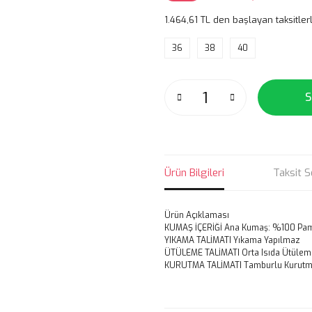
1.464,61 TL den başlayan taksitlerl
36
38
40
S
Ürün Bilgileri
Taksit S
Ürün Açıklaması
KUMAŞ İÇERİĞİ
Ana Kumaş: %100 Pamuk
YIKAMA TALİMATI
Yıkama Yapılmaz
ÜTÜLEME TALİMATI Orta Isıda Ütülem
KURUTMA TALİMATI Tamburlu Kurutm