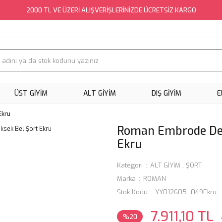
2000 TL VE ÜZERİ ALIŞVERİŞLERİNİZDE ÜCRETSİZ KARGO
ÜST GİYİM
ALT GİYİM
DIŞ GİYİM
E
Ekru
Roman Embrode Det
Ekru
Kategori
ALT GİYİM
,
ŞORT
Marka
ROMAN
Stok Kodu
YY012605_049Ekru
7.911,10 TL
%20