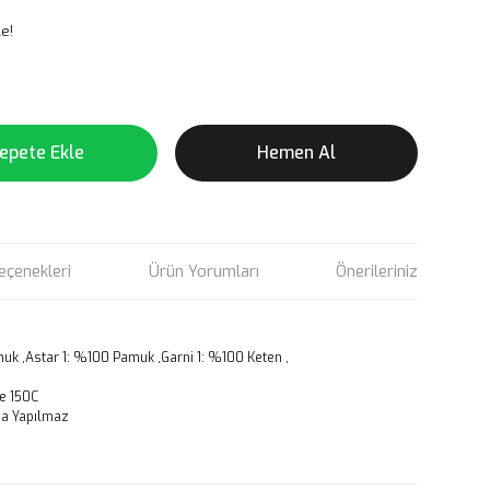
e!
epete Ekle
Hemen Al
eçenekleri
Ürün Yorumları
Önerileriniz
 ,Astar 1: %100 Pamuk ,Garni 1: %100 Keten ,
e 150C
a Yapılmaz