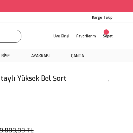
Kargo Takip
Üye Girişi
Favorilerim
Sepet
LBİSE
AYAKKABI
ÇANTA
aylı Yüksek Bel Şort
9.888,88 TL