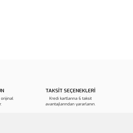
rün açıklamalarında ve diğer konularda yetersiz gördüğünüz
tarafımıza iletebilirsiniz.
u ürüne ilk yorumu siz yapın!
 ederiz.
 görüntülenemiyor.
Yorum Yaz
r bulunuyor.
or.
pahalı.
er olmalı.
ÜN
TAKSİT SEÇENEKLERİ
orijinal
Kredi kartlarına 6 taksit
.
avantajlarından yararlanın.
Gönder