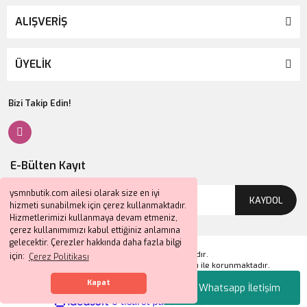
ALIŞVERİŞ
ÜYELİK
Bizi Takip Edin!
E-Bülten Kayıt
ysmnbutik.com ailesi olarak size en iyi
KAYDOL
hizmeti sunabilmek için çerez kullanmaktadır.
Hizmetlerimizi kullanmaya devam etmeniz,
çerez kullanımımızı kabul ettiğiniz anlamına
gelecektir. Çerezler hakkında daha fazla bilgi
2024 © Tüm Hakları Saklıdır.
için:
Çerez Politikası
Kredi kartı bilgileriniz 256bit SSL sertifikası ile korunmaktadır.
Kapat
Whatsapp İletişim
ile
ideasoft
e-