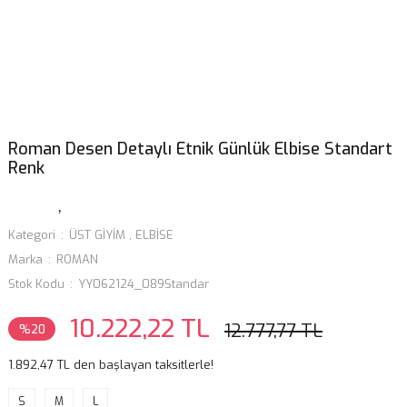
Roman Desen Detaylı Etnik Günlük Elbise Standart
Renk
Kategori
ÜST GİYİM
,
ELBİSE
Marka
ROMAN
Stok Kodu
YY062124_089Standar
10.222,22 TL
12.777,77 TL
%20
1.892,47 TL den başlayan taksitlerle!
S
M
L