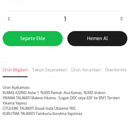
Sepete Ekle
Hemen Al
Ürün Bilgileri
Taksit Seçenekleri
Ürün Yorumları
Önerileriniz
Ürün Açıklaması
KUMAŞ İÇERİĞİ
Astar 1: %100 Pamuk ,Ana Kumaş: %100 Viskon ,
YIKAMA TALİMATI
Makine Yıkama , Soğuk (30C veya 65F ile 85F) Tersten
Yıkama Yapınız
ÜTÜLEME TALİMATI Düşük Isıda Ütüleme 110C
KURUTMA TALİMATI Tamburlu Kurutma Yapılmaz