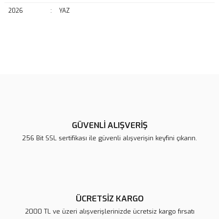
2026
:
YAZ
Bu ürünün fiyat bilgisi, resim, ürün açıklamalarında ve diğer
konularda yetersiz gördüğünüz noktaları öneri formunu kullanarak
Bu ürüne ilk yorumu siz yapın!
tarafımıza iletebilirsiniz.
Görüş ve önerileriniz için teşekkür ederiz.
Yorum Yaz
Ürün resmi kalitesiz, bozuk veya görüntülenemiyor.
Ürün açıklamasında eksik bilgiler bulunuyor.
GÜVENLİ ALIŞVERİŞ
Ürün bilgilerinde hatalar bulunuyor.
256 Bit SSL sertifikası ile güvenli alışverişin keyfini çıkarın.
Ürün fiyatı diğer sitelerden daha pahalı.
Bu ürüne benzer farklı alternatifler olmalı.
ÜCRETSİZ KARGO
2000 TL ve üzeri alışverişlerinizde ücretsiz kargo fırsatı