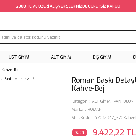
2000 TL VE ÜZERİ ALIŞVERİŞLERİNİZDE ÜCRETSİZ KARGO
ÜST GİYİM
ALT GİYİM
DIŞ GİYİM
E
n Kahve-Bej
Roman Baskı Detayl
Kahve-Bej
Kategori
ALT GİYİM
,
PANTOLON
Marka
ROMAN
Stok Kodu
YY012047_670Kahve
9.422,22 TL
%20