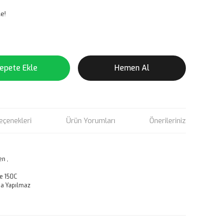
e!
epete Ekle
Hemen Al
eçenekleri
Ürün Yorumları
Önerileriniz
n ,
e 150C
a Yapılmaz