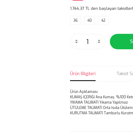
1.744,37 TL den başlayan taksitlerl
36
40
42
S
Ürün Bilgileri
Taksit S
Ürün Açıklaması
KUMAŞ İÇERİĞİ
Ana Kumaş: %100 Kete
YIKAMA TALİMATI
Yıkama Yapılmaz
ÜTÜLEME TALİMATI Orta Isıda Ütülem
KURUTMA TALİMATI Tamburlu Kurutm