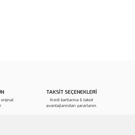
rün açıklamalarında ve diğer konularda yetersiz gördüğünüz
tarafımıza iletebilirsiniz.
u ürüne ilk yorumu siz yapın!
 ederiz.
 görüntülenemiyor.
Yorum Yaz
r bulunuyor.
or.
pahalı.
er olmalı.
ÜN
TAKSİT SEÇENEKLERİ
orijinal
Kredi kartlarına 6 taksit
.
avantajlarından yararlanın.
Gönder