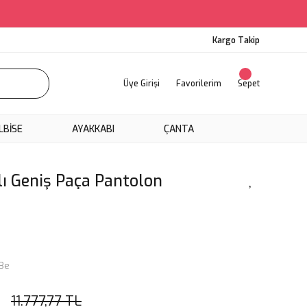
Kargo Takip
Üye Girişi
Favorilerim
Sepet
LBİSE
AYAKKABI
ÇANTA
ı Geniş Paça Pantolon
Be
11.777,77 TL