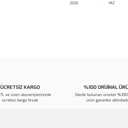
2026
:
YAZ
Bu ürünün fiyat bilgisi, resim, ü
noktaları öneri formunu kullanarak 
B
Görüş ve önerileriniz için teşekkür
Ürün resmi kalitesiz, bozuk veya
Ürün açıklamasında eksik bilgile
Ürün bilgilerinde hatalar bulunuy
Ürün fiyatı diğer sitelerden daha 
Bu ürüne benzer farklı alternatifl
ÜCRETSİZ KARGO
%100 ORİJİNAL ÜR
L ve üzeri alışverişlerinizde
Sitede bulunan ürünler %100 
ücretsiz kargo fırsatı
ürün garantisi altındadır