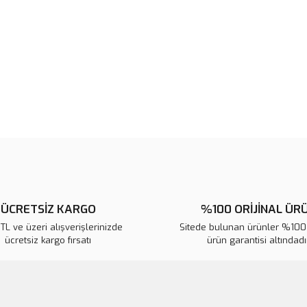
Ürün resmi kalitesiz, bozuk veya
Ürün açıklamasında eksik bilgile
Ürün bilgilerinde hatalar bulunuy
Ürün fiyatı diğer sitelerden daha 
Bu ürüne benzer farklı alternatifl
ÜCRETSİZ KARGO
%100 ORİJİNAL ÜR
L ve üzeri alışverişlerinizde
Sitede bulunan ürünler %100 
ücretsiz kargo fırsatı
ürün garantisi altındadır