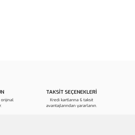
 görüntülenemiyor.
Yorum Yaz
r bulunuyor.
or.
pahalı.
er olmalı.
Gönder
ÜN
TAKSİT SEÇENEKLERİ
orijinal
Kredi kartlarına 6 taksit
.
avantajlarından yararlanın.