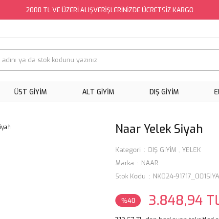
2000 TL VE ÜZERİ ALIŞVERİŞLERİNİZDE ÜCRETSİZ KARGO
ÜST GİYİM
ALT GİYİM
DIŞ GİYİM
E
Naar Yelek Siyah
Kategori
DIŞ GİYİM
,
YELEK
Marka
NAAR
Stok Kodu
NK024-91717_001SİY
3.848,94 T
%40