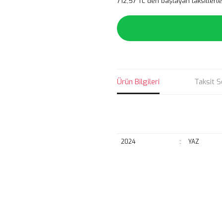
712,57 TL den başlayan taksitlerle
Ürün Bilgileri
Taksit S
2024
:
YAZ
Bu ürünün fiyat bilgisi, resim, ü
noktaları öneri formunu kullanarak 
B
Görüş ve önerileriniz için teşekkür