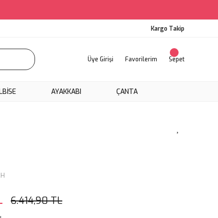
Kargo Takip
Üye Girişi
Favorilerim
Sepet
LBİSE
AYAKKABI
ÇANTA
AH
L
6.414,90 TL