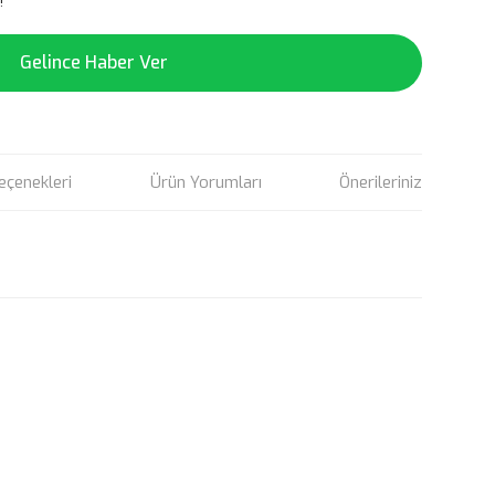
!
Gelince Haber Ver
eçenekleri
Ürün Yorumları
Önerileriniz
rün açıklamalarında ve diğer konularda yetersiz gördüğünüz
tarafımıza iletebilirsiniz.
u ürüne ilk yorumu siz yapın!
 ederiz.