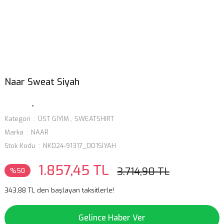
Naar Sweat Siyah
Kategori
ÜST GİYİM
,
SWEATSHIRT
Marka
NAAR
Stok Kodu
NK024-91317_001SİYAH
1.857,45 TL
3.714,90 TL
%50
343,88 TL den başlayan taksitlerle!
Gelince Haber Ver