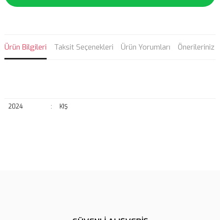
Ürün Bilgileri
Taksit Seçenekleri
Ürün Yorumları
Önerileriniz
2024
:
KIŞ
Bu ürünün fiyat bilgisi, resim, ürün açıklamalarında ve diğer
konularda yetersiz gördüğünüz noktaları öneri formunu kullanarak
Bu ürüne ilk yorumu siz yapın!
tarafımıza iletebilirsiniz.
Görüş ve önerileriniz için teşekkür ederiz.
Yorum Yaz
Ürün resmi kalitesiz, bozuk veya görüntülenemiyor.
Ürün açıklamasında eksik bilgiler bulunuyor.