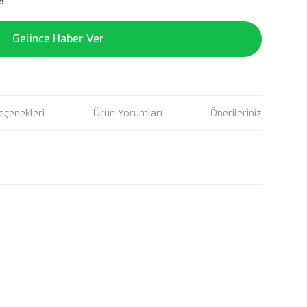
!
Gelince Haber Ver
eçenekleri
Ürün Yorumları
Önerileriniz
rün açıklamalarında ve diğer konularda yetersiz gördüğünüz
tarafımıza iletebilirsiniz.
u ürüne ilk yorumu siz yapın!
 ederiz.