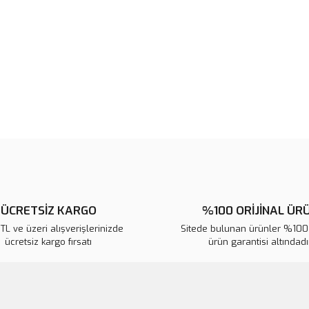
Ürün resmi kalitesiz, bozuk veya
Ürün açıklamasında eksik bilgile
Ürün bilgilerinde hatalar bulunuy
Ürün fiyatı diğer sitelerden daha 
Bu ürüne benzer farklı alternatifl
ÜCRETSİZ KARGO
%100 ORİJİNAL ÜR
L ve üzeri alışverişlerinizde
Sitede bulunan ürünler %100 
ücretsiz kargo fırsatı
ürün garantisi altındadır