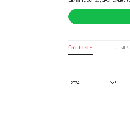
287,69 TL den başlayan taksitlerle
Ürün Bilgileri
Taksit S
2024
:
YAZ
Bu ürünün fiyat bilgisi, resim, ü
noktaları öneri formunu kullanarak 
B
Görüş ve önerileriniz için teşekkür