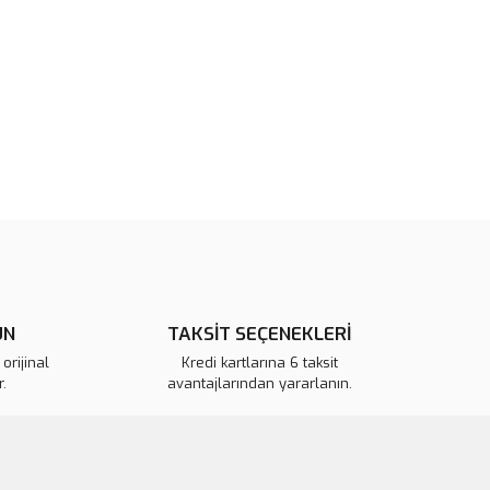
 görüntülenemiyor.
Yorum Yaz
r bulunuyor.
or.
pahalı.
er olmalı.
Gönder
ÜN
TAKSİT SEÇENEKLERİ
orijinal
Kredi kartlarına 6 taksit
.
avantajlarından yararlanın.