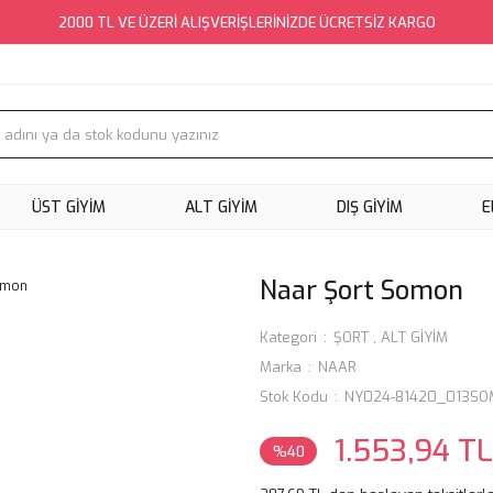
2000 TL VE ÜZERİ ALIŞVERİŞLERİNİZDE ÜCRETSİZ KARGO
ÜST GİYİM
ALT GİYİM
DIŞ GİYİM
E
Naar Şort Somon
Kategori
ŞORT
,
ALT GİYİM
Marka
NAAR
Stok Kodu
NY024-81420_013S
1.553,94 TL
%40