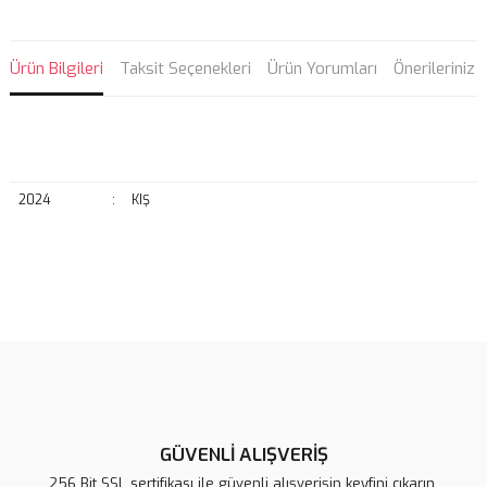
Ürün Bilgileri
Taksit Seçenekleri
Ürün Yorumları
Önerileriniz
2024
:
KIŞ
Bu ürünün fiyat bilgisi, resim, ürün açıklamalarında ve diğer
konularda yetersiz gördüğünüz noktaları öneri formunu kullanarak
Bu ürüne ilk yorumu siz yapın!
tarafımıza iletebilirsiniz.
Görüş ve önerileriniz için teşekkür ederiz.
Yorum Yaz
Ürün resmi kalitesiz, bozuk veya görüntülenemiyor.
Ürün açıklamasında eksik bilgiler bulunuyor.
GÜVENLİ ALIŞVERİŞ
Ürün bilgilerinde hatalar bulunuyor.
256 Bit SSL sertifikası ile güvenli alışverişin keyfini çıkarın.