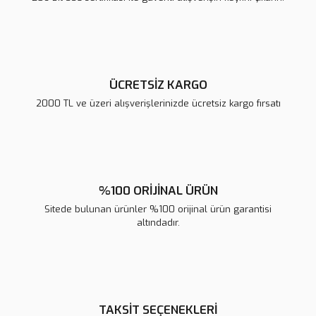
Ürün fiyatı diğer sitelerden daha pahalı.
Bu ürüne benzer farklı alternatifler olmalı.
ÜCRETSİZ KARGO
2000 TL ve üzeri alışverişlerinizde ücretsiz kargo fırsatı
Gönder
%100 ORİJİNAL ÜRÜN
Sitede bulunan ürünler %100 orijinal ürün garantisi
altındadır.
TAKSİT SEÇENEKLERİ