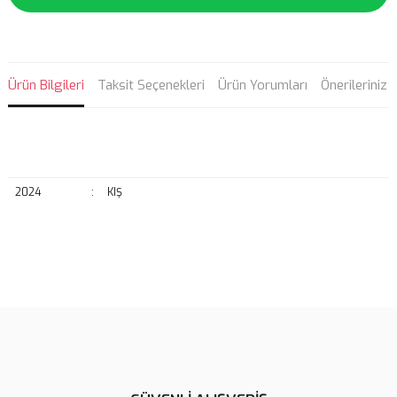
Ürün Bilgileri
Taksit Seçenekleri
Ürün Yorumları
Önerileriniz
2024
:
KIŞ
Bu ürünün fiyat bilgisi, resim, ürün açıklamalarında ve diğer
konularda yetersiz gördüğünüz noktaları öneri formunu kullanarak
Bu ürüne ilk yorumu siz yapın!
tarafımıza iletebilirsiniz.
Görüş ve önerileriniz için teşekkür ederiz.
Yorum Yaz
Ürün resmi kalitesiz, bozuk veya görüntülenemiyor.
Ürün açıklamasında eksik bilgiler bulunuyor.