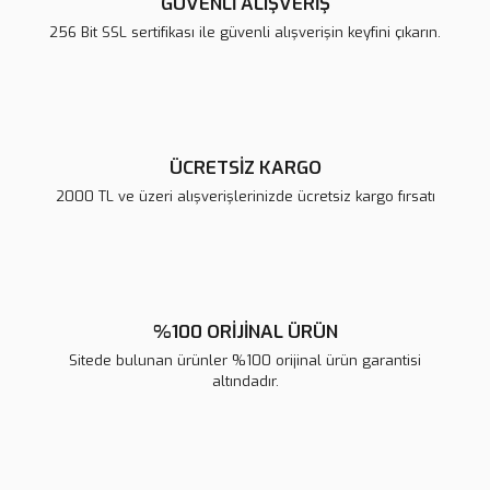
GÜVENLİ ALIŞVERİŞ
Ürün bilgilerinde hatalar bulunuyor.
256 Bit SSL sertifikası ile güvenli alışverişin keyfini çıkarın.
Ürün fiyatı diğer sitelerden daha pahalı.
Bu ürüne benzer farklı alternatifler olmalı.
ÜCRETSİZ KARGO
2000 TL ve üzeri alışverişlerinizde ücretsiz kargo fırsatı
Gönder
%100 ORİJİNAL ÜRÜN
Sitede bulunan ürünler %100 orijinal ürün garantisi
altındadır.