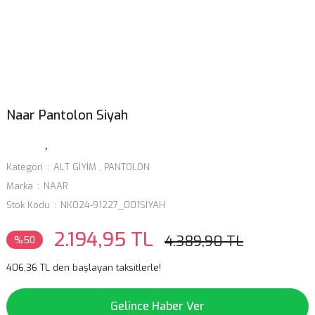
Naar Pantolon Siyah
Kategori
ALT GİYİM
,
PANTOLON
Marka
NAAR
Stok Kodu
NK024-91227_001SİYAH
2.194,95 TL
4.389,90 TL
%50
406,36 TL den başlayan taksitlerle!
Gelince Haber Ver