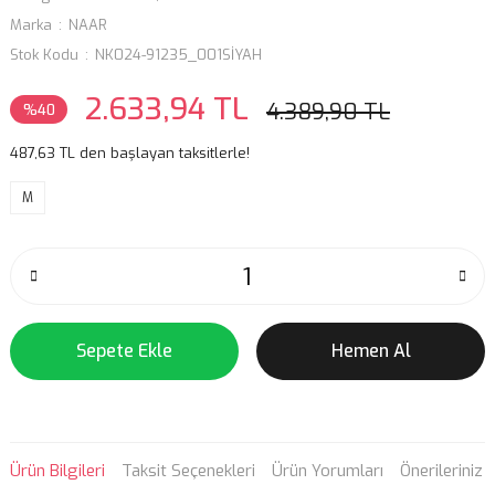
Marka
NAAR
Stok Kodu
NK024-91235_001SİYAH
2.633,94 TL
4.389,90 TL
%40
487,63 TL den başlayan taksitlerle!
M
Sepete Ekle
Hemen Al
Ürün Bilgileri
Taksit Seçenekleri
Ürün Yorumları
Önerileriniz