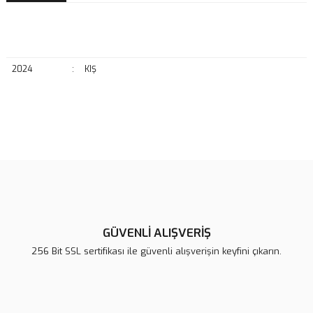
2024
:
KIŞ
Bu ürünün fiyat bilgisi, resim, ürün açıklamalarında ve diğer
konularda yetersiz gördüğünüz noktaları öneri formunu kullanarak
Bu ürüne ilk yorumu siz yapın!
tarafımıza iletebilirsiniz.
Görüş ve önerileriniz için teşekkür ederiz.
Yorum Yaz
Ürün resmi kalitesiz, bozuk veya görüntülenemiyor.
Ürün açıklamasında eksik bilgiler bulunuyor.
GÜVENLİ ALIŞVERİŞ
Ürün bilgilerinde hatalar bulunuyor.
256 Bit SSL sertifikası ile güvenli alışverişin keyfini çıkarın.
Ürün fiyatı diğer sitelerden daha pahalı.
Bu ürüne benzer farklı alternatifler olmalı.