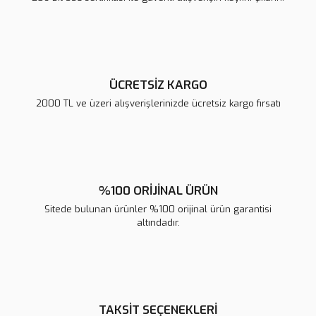
Ürün fiyatı diğer sitelerden daha pahalı.
Bu ürüne benzer farklı alternatifler olmalı.
ÜCRETSİZ KARGO
2000 TL ve üzeri alışverişlerinizde ücretsiz kargo fırsatı
Gönder
%100 ORİJİNAL ÜRÜN
Sitede bulunan ürünler %100 orijinal ürün garantisi
altındadır.
TAKSİT SEÇENEKLERİ