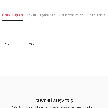
Ürün Bilgileri
Taksit Seçenekleri
Ürün Yorumları
Önerileriniz
2025
:
YAZ
Bu ürünün fiyat bilgisi, resim, ürün açıklamalarında ve diğer
konularda yetersiz gördüğünüz noktaları öneri formunu kullanarak
Bu ürüne ilk yorumu siz yapın!
tarafımıza iletebilirsiniz.
Görüş ve önerileriniz için teşekkür ederiz.
Yorum Yaz
Ürün resmi kalitesiz, bozuk veya görüntülenemiyor.
Ürün açıklamasında eksik bilgiler bulunuyor.
GÜVENLİ ALIŞVERİŞ
Ürün bilgilerinde hatalar bulunuyor.
256 Bit SSL sertifikası ile güvenli alışverişin keyfini çıkarın.