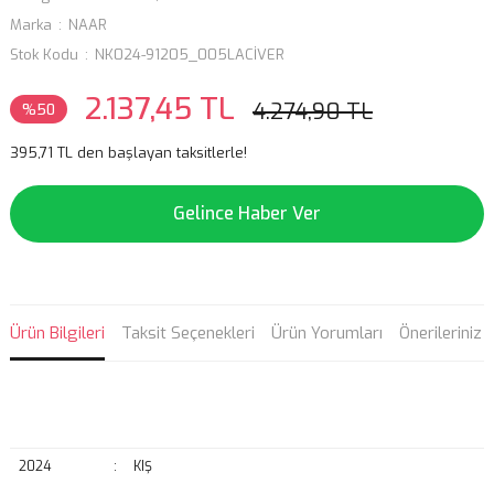
Marka
NAAR
Stok Kodu
NK024-91205_005LACİVER
2.137,45 TL
4.274,90 TL
%50
395,71 TL den başlayan taksitlerle!
Gelince Haber Ver
Ürün Bilgileri
Taksit Seçenekleri
Ürün Yorumları
Önerileriniz
2024
:
KIŞ