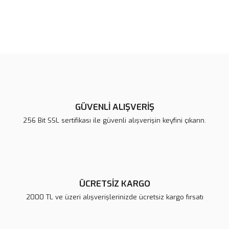
Bu ürünün fiyat bilgisi, resim, ürün açıklamalarında ve diğer
konularda yetersiz gördüğünüz noktaları öneri formunu kullanarak
Bu ürüne ilk yorumu siz yapın!
tarafımıza iletebilirsiniz.
Görüş ve önerileriniz için teşekkür ederiz.
Yorum Yaz
Ürün resmi kalitesiz, bozuk veya görüntülenemiyor.
Ürün açıklamasında eksik bilgiler bulunuyor.
GÜVENLİ ALIŞVERİŞ
Ürün bilgilerinde hatalar bulunuyor.
256 Bit SSL sertifikası ile güvenli alışverişin keyfini çıkarın.
Ürün fiyatı diğer sitelerden daha pahalı.
Bu ürüne benzer farklı alternatifler olmalı.
ÜCRETSİZ KARGO
2000 TL ve üzeri alışverişlerinizde ücretsiz kargo fırsatı
Gönder