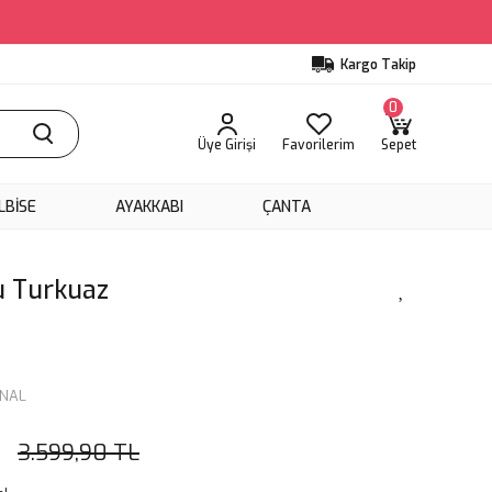
Kargo Takip
0
Üye Girişi
Favorilerim
Sepet
LBİSE
AYAKKABI
ÇANTA
u Turkuaz
İNAL
3.599,90 TL