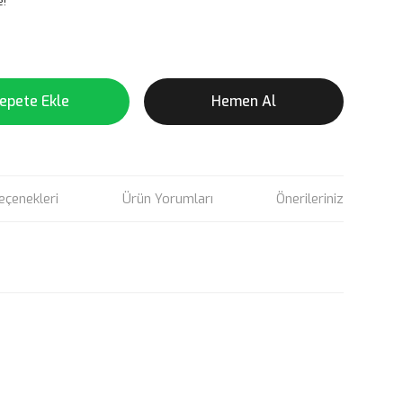
e!
epete Ekle
Hemen Al
eçenekleri
Ürün Yorumları
Önerileriniz
rün açıklamalarında ve diğer konularda yetersiz gördüğünüz