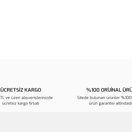
noktaları öneri formunu kullanarak 
B
Görüş ve önerileriniz için teşekkür
Ürün resmi kalitesiz, bozuk veya
Ürün açıklamasında eksik bilgile
Ürün bilgilerinde hatalar bulunuy
Ürün fiyatı diğer sitelerden daha 
Bu ürüne benzer farklı alternatifl
ÜCRETSİZ KARGO
%100 ORİJİNAL ÜR
L ve üzeri alışverişlerinizde
Sitede bulunan ürünler %100 
ücretsiz kargo fırsatı
ürün garantisi altındadır