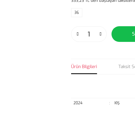
333,23 TL den başlayan taksitlerl
36
S
Ürün Bilgileri
Taksit S
2024
:
KIŞ
Bu ürünün fiyat bilgisi, resim, ü