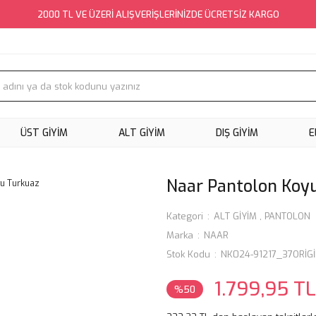
2000 TL VE ÜZERİ ALIŞVERİŞLERİNİZDE ÜCRETSİZ KARGO
ÜST GİYİM
ALT GİYİM
DIŞ GİYİM
E
Naar Pantolon Koy
Kategori
ALT GİYİM
,
PANTOLON
Marka
NAAR
Stok Kodu
NK024-91217_37ORİG
1.799,95 TL
%50