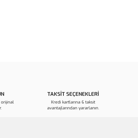
tarafımıza iletebilirsiniz.
u ürüne ilk yorumu siz yapın!
 ederiz.
 görüntülenemiyor.
Yorum Yaz
r bulunuyor.
or.
pahalı.
er olmalı.
ÜN
TAKSİT SEÇENEKLERİ
Gönder
orijinal
Kredi kartlarına 6 taksit
.
avantajlarından yararlanın.