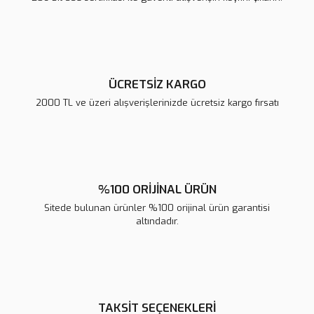
Ürün fiyatı diğer sitelerden daha pahalı.
Bu ürüne benzer farklı alternatifler olmalı.
ÜCRETSİZ KARGO
2000 TL ve üzeri alışverişlerinizde ücretsiz kargo fırsatı
Gönder
%100 ORİJİNAL ÜRÜN
Sitede bulunan ürünler %100 orijinal ürün garantisi
altındadır.
TAKSİT SEÇENEKLERİ