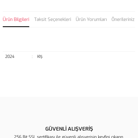
Ürün Bilgileri
Taksit Seçenekleri
Ürün Yorumları
Önerileriniz
2024
:
KIŞ
Bu ürünün fiyat bilgisi, resim, ürün açıklamalarında ve diğer
konularda yetersiz gördüğünüz noktaları öneri formunu kullanarak
Bu ürüne ilk yorumu siz yapın!
tarafımıza iletebilirsiniz.
Görüş ve önerileriniz için teşekkür ederiz.
Yorum Yaz
Ürün resmi kalitesiz, bozuk veya görüntülenemiyor.
Ürün açıklamasında eksik bilgiler bulunuyor.
GÜVENLİ ALIŞVERİŞ
Ürün bilgilerinde hatalar bulunuyor.
256 Bit SSL sertifikası ile güvenli alışverişin keyfini çıkarın.