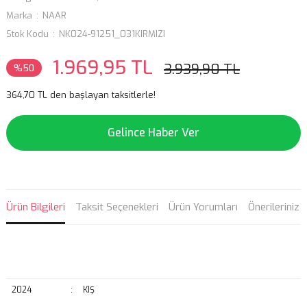
Marka
NAAR
Stok Kodu
NK024-91251_031KIRMIZI
1.969,95 TL
3.939,90 TL
%50
364,70 TL den başlayan taksitlerle!
Gelince Haber Ver
Ürün Bilgileri
Taksit Seçenekleri
Ürün Yorumları
Önerileriniz
2024
:
KIŞ