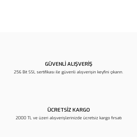
Bu ürünün fiyat bilgisi, resim, ürün açıklamalarında ve diğer
konularda yetersiz gördüğünüz noktaları öneri formunu kullanarak
Bu ürüne ilk yorumu siz yapın!
tarafımıza iletebilirsiniz.
Görüş ve önerileriniz için teşekkür ederiz.
Yorum Yaz
Ürün resmi kalitesiz, bozuk veya görüntülenemiyor.
Ürün açıklamasında eksik bilgiler bulunuyor.
GÜVENLİ ALIŞVERİŞ
Ürün bilgilerinde hatalar bulunuyor.
256 Bit SSL sertifikası ile güvenli alışverişin keyfini çıkarın.
Ürün fiyatı diğer sitelerden daha pahalı.
Bu ürüne benzer farklı alternatifler olmalı.
ÜCRETSİZ KARGO
2000 TL ve üzeri alışverişlerinizde ücretsiz kargo fırsatı
Gönder