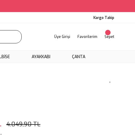
Kargo Takip
Üye Girişi
Favorilerim
Sepet
LBİSE
AYAKKABI
ÇANTA
L
4.049,90 TL