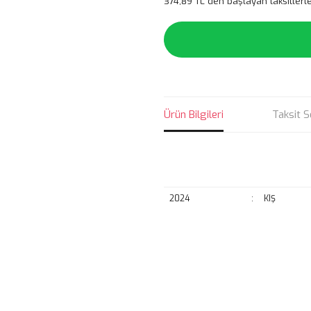
374,89 TL den başlayan taksitlerle
Ürün Bilgileri
Taksit S
2024
:
KIŞ
Bu ürünün fiyat bilgisi, resim, ü
noktaları öneri formunu kullanarak 
B
Görüş ve önerileriniz için teşekkür