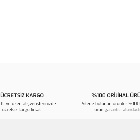
Ürün resmi kalitesiz, bozuk veya
Ürün açıklamasında eksik bilgile
Ürün bilgilerinde hatalar bulunuy
Ürün fiyatı diğer sitelerden daha 
Bu ürüne benzer farklı alternatifl
ÜCRETSİZ KARGO
%100 ORİJİNAL ÜR
L ve üzeri alışverişlerinizde
Sitede bulunan ürünler %100 
ücretsiz kargo fırsatı
ürün garantisi altındadır