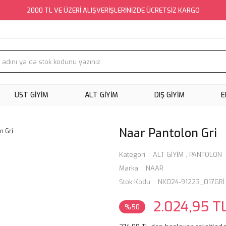
2000 TL VE ÜZERİ ALIŞVERİŞLERİNİZDE ÜCRETSİZ KARGO
ÜST GİYİM
ALT GİYİM
DIŞ GİYİM
E
Naar Pantolon Gri
Kategori
ALT GİYİM
,
PANTOLON
Marka
NAAR
Stok Kodu
NK024-91223_017GRİ
2.024,95 T
%50