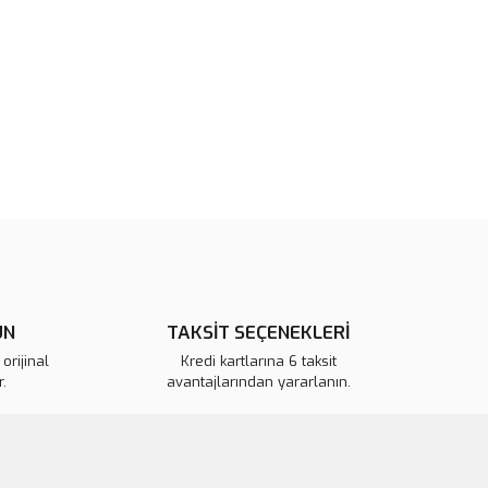
 görüntülenemiyor.
Yorum Yaz
r bulunuyor.
or.
pahalı.
er olmalı.
Gönder
ÜN
TAKSİT SEÇENEKLERİ
orijinal
Kredi kartlarına 6 taksit
.
avantajlarından yararlanın.