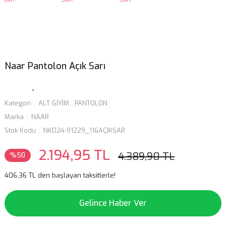
Naar Pantolon Açık Sarı
Kategori
ALT GİYİM
,
PANTOLON
Marka
NAAR
Stok Kodu
NK024-91229_116AÇIKSAR
2.194,95 TL
4.389,90 TL
%50
406,36 TL den başlayan taksitlerle!
Gelince Haber Ver