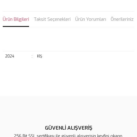
Ürün Bilgileri
Taksit Seçenekleri
Ürün Yorumları
Önerileriniz
2024
:
KIŞ
Bu ürünün fiyat bilgisi, resim, ürün açıklamalarında ve diğer
konularda yetersiz gördüğünüz noktaları öneri formunu kullanarak
Bu ürüne ilk yorumu siz yapın!
tarafımıza iletebilirsiniz.
Görüş ve önerileriniz için teşekkür ederiz.
Yorum Yaz
Ürün resmi kalitesiz, bozuk veya görüntülenemiyor.
Ürün açıklamasında eksik bilgiler bulunuyor.
GÜVENLİ ALIŞVERİŞ
Ürün bilgilerinde hatalar bulunuyor.
256 Bit SSL sertifikası ile güvenli alışverişin keyfini çıkarın.