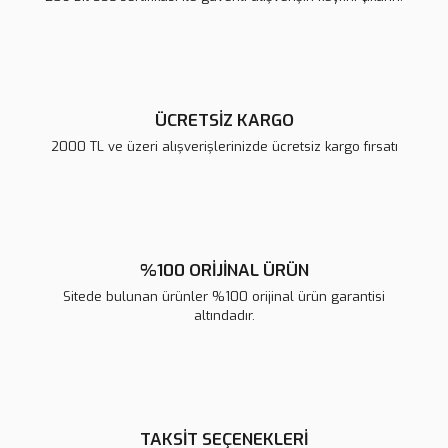
Ürün fiyatı diğer sitelerden daha pahalı.
Bu ürüne benzer farklı alternatifler olmalı.
ÜCRETSİZ KARGO
2000 TL ve üzeri alışverişlerinizde ücretsiz kargo fırsatı
Gönder
%100 ORİJİNAL ÜRÜN
Sitede bulunan ürünler %100 orijinal ürün garantisi
altındadır.
TAKSİT SEÇENEKLERİ