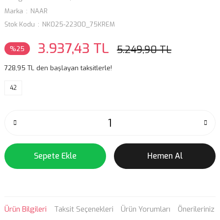
Marka
NAAR
Stok Kodu
NK025-22300_75KREM
3.937,43 TL
5.249,90 TL
%25
728,95 TL den başlayan taksitlerle!
42
Sepete Ekle
Hemen Al
Ürün Bilgileri
Taksit Seçenekleri
Ürün Yorumları
Önerileriniz