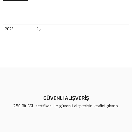
2025
:
KIŞ
Bu ürünün fiyat bilgisi, resim, ürün açıklamalarında ve diğer
konularda yetersiz gördüğünüz noktaları öneri formunu kullanarak
Bu ürüne ilk yorumu siz yapın!
tarafımıza iletebilirsiniz.
Görüş ve önerileriniz için teşekkür ederiz.
Yorum Yaz
Ürün resmi kalitesiz, bozuk veya görüntülenemiyor.
Ürün açıklamasında eksik bilgiler bulunuyor.
GÜVENLİ ALIŞVERİŞ
Ürün bilgilerinde hatalar bulunuyor.
256 Bit SSL sertifikası ile güvenli alışverişin keyfini çıkarın.
Ürün fiyatı diğer sitelerden daha pahalı.
Bu ürüne benzer farklı alternatifler olmalı.