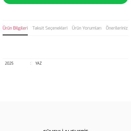
Ürün Bilgileri
Taksit Seçenekleri
Ürün Yorumları
Önerileriniz
2025
:
YAZ
Bu ürünün fiyat bilgisi, resim, ürün açıklamalarında ve diğer
konularda yetersiz gördüğünüz noktaları öneri formunu kullanarak
Bu ürüne ilk yorumu siz yapın!
tarafımıza iletebilirsiniz.
Görüş ve önerileriniz için teşekkür ederiz.
Yorum Yaz
Ürün resmi kalitesiz, bozuk veya görüntülenemiyor.
Ürün açıklamasında eksik bilgiler bulunuyor.