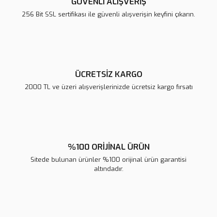
GÜVENLİ ALIŞVERİŞ
Ürün bilgilerinde hatalar bulunuyor.
256 Bit SSL sertifikası ile güvenli alışverişin keyfini çıkarın.
Ürün fiyatı diğer sitelerden daha pahalı.
Bu ürüne benzer farklı alternatifler olmalı.
ÜCRETSİZ KARGO
2000 TL ve üzeri alışverişlerinizde ücretsiz kargo fırsatı
Gönder
%100 ORİJİNAL ÜRÜN
Sitede bulunan ürünler %100 orijinal ürün garantisi
altındadır.