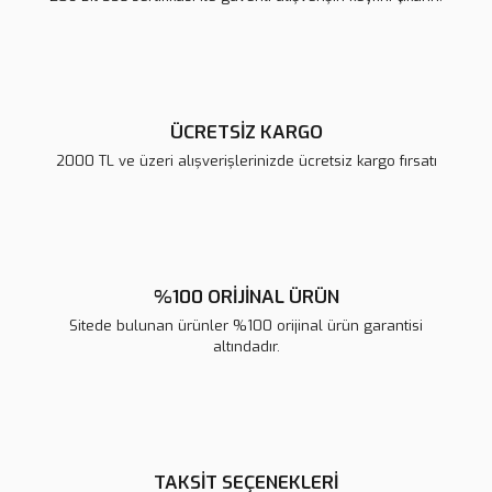
Ürün fiyatı diğer sitelerden daha pahalı.
Bu ürüne benzer farklı alternatifler olmalı.
ÜCRETSİZ KARGO
2000 TL ve üzeri alışverişlerinizde ücretsiz kargo fırsatı
Gönder
%100 ORİJİNAL ÜRÜN
Sitede bulunan ürünler %100 orijinal ürün garantisi
altındadır.
TAKSİT SEÇENEKLERİ