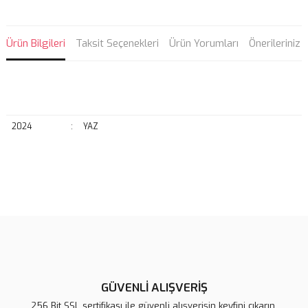
Ürün Bilgileri
Taksit Seçenekleri
Ürün Yorumları
Önerileriniz
2024
:
YAZ
Bu ürünün fiyat bilgisi, resim, ürün açıklamalarında ve diğer
konularda yetersiz gördüğünüz noktaları öneri formunu kullanarak
Bu ürüne ilk yorumu siz yapın!
tarafımıza iletebilirsiniz.
Görüş ve önerileriniz için teşekkür ederiz.
Yorum Yaz
Ürün resmi kalitesiz, bozuk veya görüntülenemiyor.
Ürün açıklamasında eksik bilgiler bulunuyor.
GÜVENLİ ALIŞVERİŞ
Ürün bilgilerinde hatalar bulunuyor.
256 Bit SSL sertifikası ile güvenli alışverişin keyfini çıkarın.