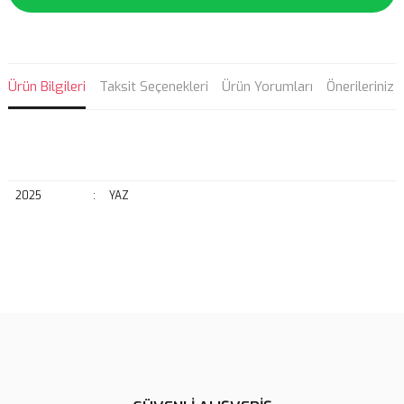
Ürün Bilgileri
Taksit Seçenekleri
Ürün Yorumları
Önerileriniz
2025
:
YAZ
Bu ürünün fiyat bilgisi, resim, ürün açıklamalarında ve diğer
konularda yetersiz gördüğünüz noktaları öneri formunu kullanarak
Bu ürüne ilk yorumu siz yapın!
tarafımıza iletebilirsiniz.
Görüş ve önerileriniz için teşekkür ederiz.
Yorum Yaz
Ürün resmi kalitesiz, bozuk veya görüntülenemiyor.
Ürün açıklamasında eksik bilgiler bulunuyor.