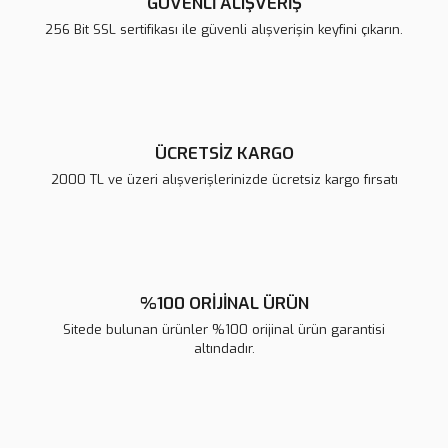
GÜVENLİ ALIŞVERİŞ
Ürün bilgilerinde hatalar bulunuyor.
256 Bit SSL sertifikası ile güvenli alışverişin keyfini çıkarın.
Ürün fiyatı diğer sitelerden daha pahalı.
Bu ürüne benzer farklı alternatifler olmalı.
ÜCRETSİZ KARGO
2000 TL ve üzeri alışverişlerinizde ücretsiz kargo fırsatı
Gönder
%100 ORİJİNAL ÜRÜN
Sitede bulunan ürünler %100 orijinal ürün garantisi
altındadır.