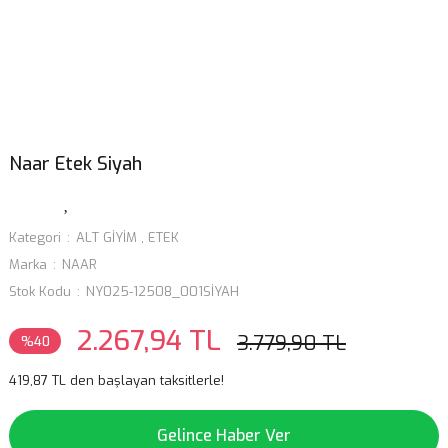
Naar Etek Siyah
Kategori
ALT GİYİM
,
ETEK
Marka
NAAR
Stok Kodu
NY025-12508_001SİYAH
2.267,94 TL
3.779,90 TL
%40
419,87 TL den başlayan taksitlerle!
Gelince Haber Ver