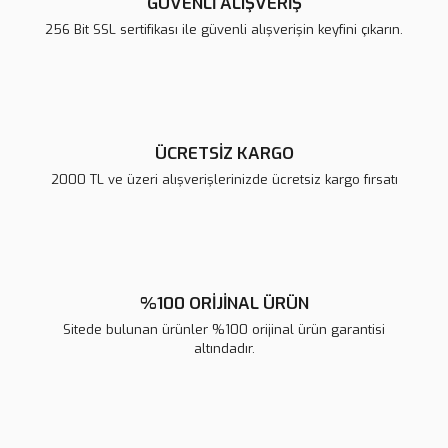
GÜVENLİ ALIŞVERİŞ
Ürün bilgilerinde hatalar bulunuyor.
256 Bit SSL sertifikası ile güvenli alışverişin keyfini çıkarın.
Ürün fiyatı diğer sitelerden daha pahalı.
Bu ürüne benzer farklı alternatifler olmalı.
ÜCRETSİZ KARGO
2000 TL ve üzeri alışverişlerinizde ücretsiz kargo fırsatı
Gönder
%100 ORİJİNAL ÜRÜN
Sitede bulunan ürünler %100 orijinal ürün garantisi
altındadır.