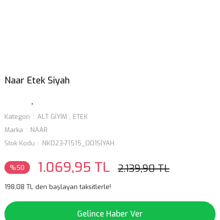
Naar Etek Siyah
Kategori
ALT GİYİM
,
ETEK
Marka
NAAR
Stok Kodu
NK023-71515_001SİYAH
1.069,95 TL
2.139,90 TL
%50
198,08 TL den başlayan taksitlerle!
Gelince Haber Ver