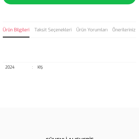
Ürün Bilgileri
Taksit Seçenekleri
Ürün Yorumları
Önerileriniz
2024
:
KIŞ
Bu ürünün fiyat bilgisi, resim, ürün açıklamalarında ve diğer
konularda yetersiz gördüğünüz noktaları öneri formunu kullanarak
Bu ürüne ilk yorumu siz yapın!
tarafımıza iletebilirsiniz.
Görüş ve önerileriniz için teşekkür ederiz.
Yorum Yaz
Ürün resmi kalitesiz, bozuk veya görüntülenemiyor.
Ürün açıklamasında eksik bilgiler bulunuyor.