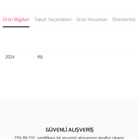
Ürün Bilgileri
Taksit Seçenekleri
Ürün Yorumları
Önerileriniz
2024
:
KIŞ
Bu ürünün fiyat bilgisi, resim, ürün açıklamalarında ve diğer
konularda yetersiz gördüğünüz noktaları öneri formunu kullanarak
Bu ürüne ilk yorumu siz yapın!
tarafımıza iletebilirsiniz.
Görüş ve önerileriniz için teşekkür ederiz.
Yorum Yaz
Ürün resmi kalitesiz, bozuk veya görüntülenemiyor.
Ürün açıklamasında eksik bilgiler bulunuyor.
GÜVENLİ ALIŞVERİŞ
Ürün bilgilerinde hatalar bulunuyor.
256 Bit SSL sertifikası ile güvenli alışverişin keyfini çıkarın.