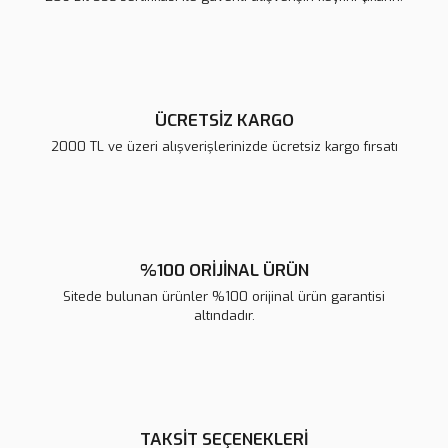
Ürün fiyatı diğer sitelerden daha pahalı.
Bu ürüne benzer farklı alternatifler olmalı.
ÜCRETSİZ KARGO
2000 TL ve üzeri alışverişlerinizde ücretsiz kargo fırsatı
Gönder
%100 ORİJİNAL ÜRÜN
Sitede bulunan ürünler %100 orijinal ürün garantisi
altındadır.
TAKSİT SEÇENEKLERİ