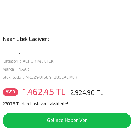
Naar Etek Lacivert
Kategori
ALT GİYİM
,
ETEK
Marka
NAAR
Stok Kodu
NK024-91504_005LACİVER
1.462,45 TL
2.924,90 TL
%50
270,75 TL den başlayan taksitlerle!
Gelince Haber Ver