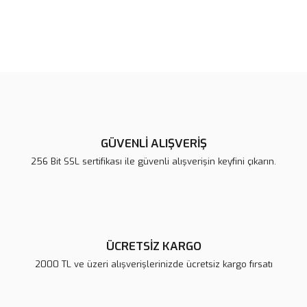
Bu ürünün fiyat bilgisi, resim, ürün açıklamalarında ve diğer
konularda yetersiz gördüğünüz noktaları öneri formunu kullanarak
Bu ürüne ilk yorumu siz yapın!
tarafımıza iletebilirsiniz.
Görüş ve önerileriniz için teşekkür ederiz.
Yorum Yaz
Ürün resmi kalitesiz, bozuk veya görüntülenemiyor.
Ürün açıklamasında eksik bilgiler bulunuyor.
GÜVENLİ ALIŞVERİŞ
Ürün bilgilerinde hatalar bulunuyor.
256 Bit SSL sertifikası ile güvenli alışverişin keyfini çıkarın.
Ürün fiyatı diğer sitelerden daha pahalı.
Bu ürüne benzer farklı alternatifler olmalı.
ÜCRETSİZ KARGO
2000 TL ve üzeri alışverişlerinizde ücretsiz kargo fırsatı
Gönder