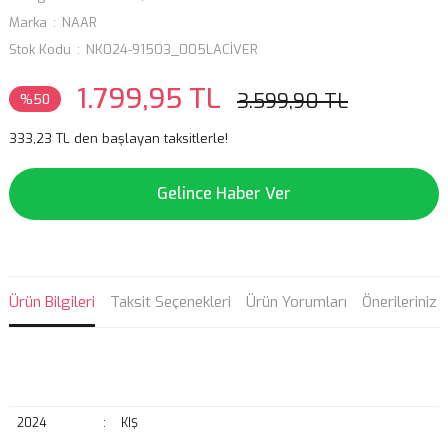
Marka
NAAR
Stok Kodu
NK024-91503_005LACİVER
1.799,95 TL
3.599,90 TL
%50
333,23 TL den başlayan taksitlerle!
Gelince Haber Ver
Ürün Bilgileri
Taksit Seçenekleri
Ürün Yorumları
Önerileriniz
2024
:
KIŞ