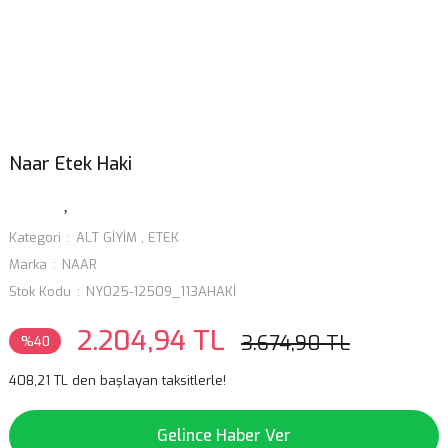
Naar Etek Haki
Kategori
ALT GİYİM
,
ETEK
Marka
NAAR
Stok Kodu
NY025-12509_113AHAKİ
2.204,94 TL
3.674,90 TL
%40
408,21 TL den başlayan taksitlerle!
Gelince Haber Ver