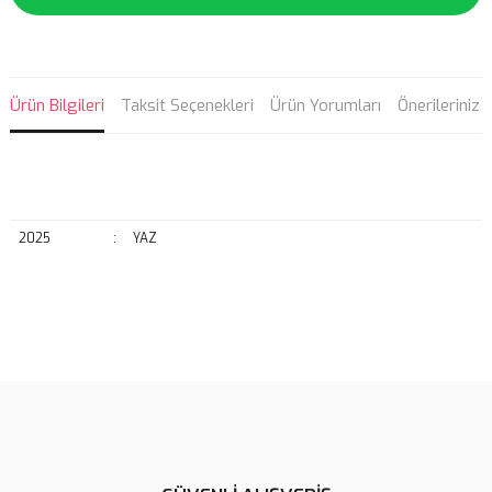
Ürün Bilgileri
Taksit Seçenekleri
Ürün Yorumları
Önerileriniz
2025
:
YAZ
Bu ürünün fiyat bilgisi, resim, ürün açıklamalarında ve diğer
konularda yetersiz gördüğünüz noktaları öneri formunu kullanarak
Bu ürüne ilk yorumu siz yapın!
tarafımıza iletebilirsiniz.
Görüş ve önerileriniz için teşekkür ederiz.
Yorum Yaz
Ürün resmi kalitesiz, bozuk veya görüntülenemiyor.
Ürün açıklamasında eksik bilgiler bulunuyor.