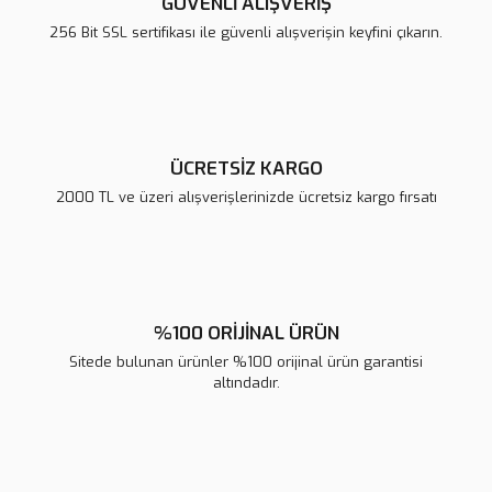
GÜVENLİ ALIŞVERİŞ
Ürün bilgilerinde hatalar bulunuyor.
256 Bit SSL sertifikası ile güvenli alışverişin keyfini çıkarın.
Ürün fiyatı diğer sitelerden daha pahalı.
Bu ürüne benzer farklı alternatifler olmalı.
ÜCRETSİZ KARGO
2000 TL ve üzeri alışverişlerinizde ücretsiz kargo fırsatı
Gönder
%100 ORİJİNAL ÜRÜN
Sitede bulunan ürünler %100 orijinal ürün garantisi
altındadır.