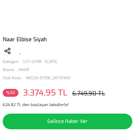
Naar Elbise Siyah
Kategori
ÜST GİYİM
,
ELBİSE
Marka
NAAR
Stok Kodu
NK024-91108_001SİYAH
3.374,95 TL
6.749,90 TL
%50
624,82 TL den başlayan taksitlerle!
Gelince Haber Ver