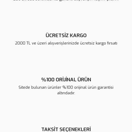
Ürün fiyatı diğer sitelerden daha pahalı.
Bu ürüne benzer farklı alternatifler olmalı.
ÜCRETSİZ KARGO
2000 TL ve üzeri alışverişlerinizde ücretsiz kargo fırsatı
Gönder
%100 ORİJİNAL ÜRÜN
Sitede bulunan ürünler %100 orijinal ürün garantisi
altındadır.
TAKSİT SEÇENEKLERİ