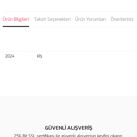
Ürün Bilgileri
Taksit Seçenekleri
Ürün Yorumları
Önerileriniz
2024
:
KIŞ
Bu ürünün fiyat bilgisi, resim, ürün açıklamalarında ve diğer
konularda yetersiz gördüğünüz noktaları öneri formunu kullanarak
Bu ürüne ilk yorumu siz yapın!
tarafımıza iletebilirsiniz.
Görüş ve önerileriniz için teşekkür ederiz.
Yorum Yaz
Ürün resmi kalitesiz, bozuk veya görüntülenemiyor.
Ürün açıklamasında eksik bilgiler bulunuyor.
GÜVENLİ ALIŞVERİŞ
Ürün bilgilerinde hatalar bulunuyor.
256 Bit SSL sertifikası ile güvenli alışverişin keyfini çıkarın.