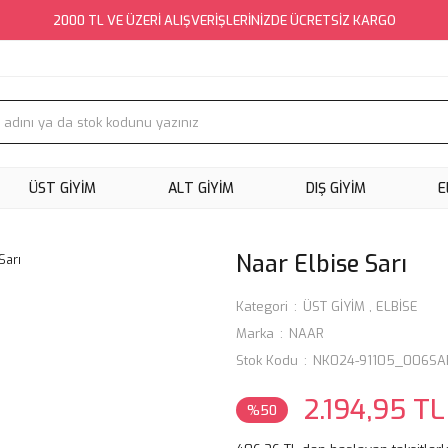
2000 TL VE ÜZERİ ALIŞVERİŞLERİNİZDE ÜCRETSİZ KARGO
ÜST GİYİM
ALT GİYİM
DIŞ GİYİM
E
Naar Elbise Sarı
Kategori
ÜST GİYİM
,
ELBİSE
Marka
NAAR
Stok Kodu
NK024-91105_006SA
2.194,95 TL
%50