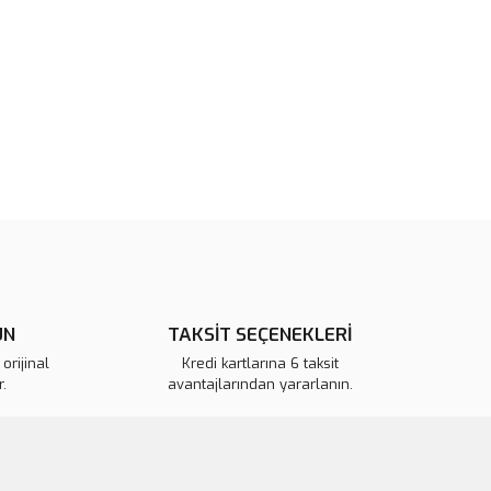
tarafımıza iletebilirsiniz.
u ürüne ilk yorumu siz yapın!
 ederiz.
 görüntülenemiyor.
Yorum Yaz
r bulunuyor.
or.
pahalı.
er olmalı.
ÜN
TAKSİT SEÇENEKLERİ
Gönder
orijinal
Kredi kartlarına 6 taksit
.
avantajlarından yararlanın.