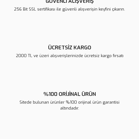
GÜVENLİ ALIŞVERİŞ
Ürün bilgilerinde hatalar bulunuyor.
256 Bit SSL sertifikası ile güvenli alışverişin keyfini çıkarın.
Ürün fiyatı diğer sitelerden daha pahalı.
Bu ürüne benzer farklı alternatifler olmalı.
ÜCRETSİZ KARGO
2000 TL ve üzeri alışverişlerinizde ücretsiz kargo fırsatı
Gönder
%100 ORİJİNAL ÜRÜN
Sitede bulunan ürünler %100 orijinal ürün garantisi
altındadır.