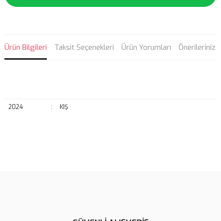
Ürün Bilgileri
Taksit Seçenekleri
Ürün Yorumları
Önerileriniz
2024
:
KIŞ
Bu ürünün fiyat bilgisi, resim, ürün açıklamalarında ve diğer
konularda yetersiz gördüğünüz noktaları öneri formunu kullanarak
Bu ürüne ilk yorumu siz yapın!
tarafımıza iletebilirsiniz.
Görüş ve önerileriniz için teşekkür ederiz.
Yorum Yaz
Ürün resmi kalitesiz, bozuk veya görüntülenemiyor.
Ürün açıklamasında eksik bilgiler bulunuyor.