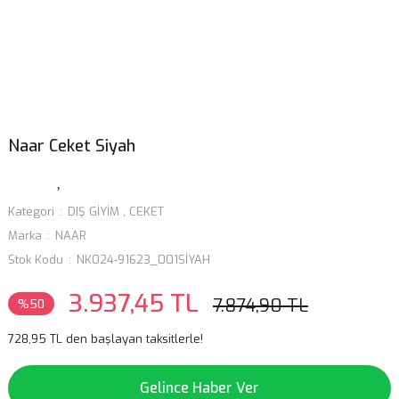
Naar Ceket Siyah
Kategori
DIŞ GİYİM
,
CEKET
Marka
NAAR
Stok Kodu
NK024-91623_001SİYAH
3.937,45 TL
7.874,90 TL
%50
728,95 TL den başlayan taksitlerle!
Gelince Haber Ver