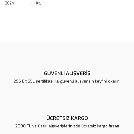
2024
:
KIŞ
Bu ürünün fiyat bilgisi, resim, ürün açıklamalarında ve diğer
konularda yetersiz gördüğünüz noktaları öneri formunu kullanarak
Bu ürüne ilk yorumu siz yapın!
tarafımıza iletebilirsiniz.
Görüş ve önerileriniz için teşekkür ederiz.
Yorum Yaz
Ürün resmi kalitesiz, bozuk veya görüntülenemiyor.
Ürün açıklamasında eksik bilgiler bulunuyor.
GÜVENLİ ALIŞVERİŞ
Ürün bilgilerinde hatalar bulunuyor.
256 Bit SSL sertifikası ile güvenli alışverişin keyfini çıkarın.
Ürün fiyatı diğer sitelerden daha pahalı.
Bu ürüne benzer farklı alternatifler olmalı.
ÜCRETSİZ KARGO
2000 TL ve üzeri alışverişlerinizde ücretsiz kargo fırsatı