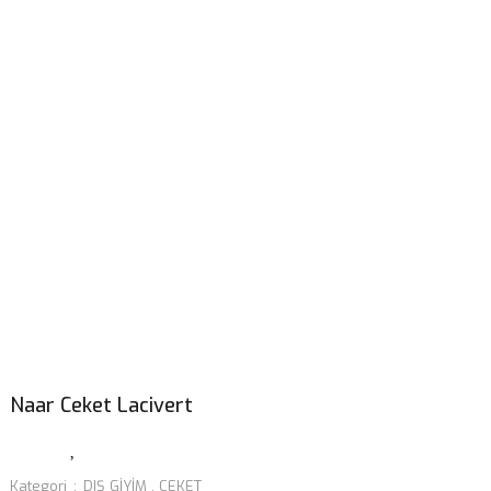
Naar Ceket Lacivert
Kategori
DIŞ GİYİM
,
CEKET