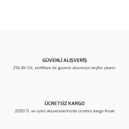
Bu ürünün fiyat bilgisi, resim, ürün açıklamalarında ve diğer
konularda yetersiz gördüğünüz noktaları öneri formunu kullanarak
Bu ürüne ilk yorumu siz yapın!
tarafımıza iletebilirsiniz.
Görüş ve önerileriniz için teşekkür ederiz.
Yorum Yaz
Ürün resmi kalitesiz, bozuk veya görüntülenemiyor.
Ürün açıklamasında eksik bilgiler bulunuyor.
GÜVENLİ ALIŞVERİŞ
Ürün bilgilerinde hatalar bulunuyor.
256 Bit SSL sertifikası ile güvenli alışverişin keyfini çıkarın.
Ürün fiyatı diğer sitelerden daha pahalı.
Bu ürüne benzer farklı alternatifler olmalı.
ÜCRETSİZ KARGO
2000 TL ve üzeri alışverişlerinizde ücretsiz kargo fırsatı
Gönder