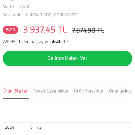
Marka
NAAR
Stok Kodu
NK024-91600_005LACİVER
3.937,45 TL
7.874,90 TL
%50
728,95 TL den başlayan taksitlerle!
Gelince Haber Ver
Ürün Bilgileri
Taksit Seçenekleri
Ürün Yorumları
Önerileriniz
2024
:
KIŞ