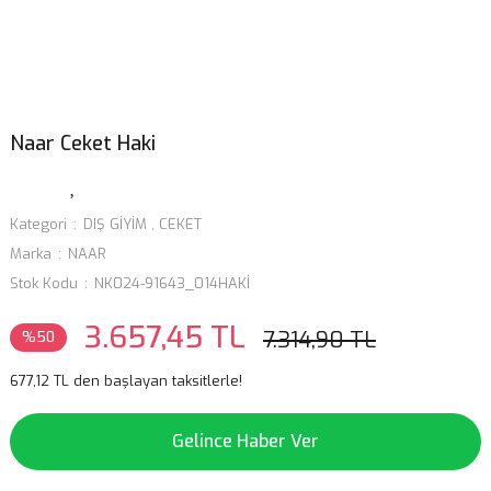
Naar Ceket Haki
Kategori
DIŞ GİYİM
,
CEKET
Marka
NAAR
Stok Kodu
NK024-91643_014HAKİ
3.657,45 TL
7.314,90 TL
%50
677,12 TL den başlayan taksitlerle!
Gelince Haber Ver