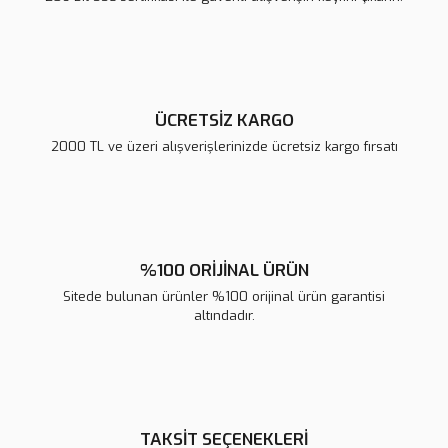
Ürün fiyatı diğer sitelerden daha pahalı.
Bu ürüne benzer farklı alternatifler olmalı.
ÜCRETSİZ KARGO
2000 TL ve üzeri alışverişlerinizde ücretsiz kargo fırsatı
Gönder
%100 ORİJİNAL ÜRÜN
Sitede bulunan ürünler %100 orijinal ürün garantisi
altındadır.
TAKSİT SEÇENEKLERİ