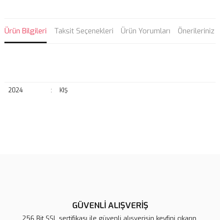
Ürün Bilgileri
Taksit Seçenekleri
Ürün Yorumları
Önerileriniz
2024
:
KIŞ
Bu ürünün fiyat bilgisi, resim, ürün açıklamalarında ve diğer
konularda yetersiz gördüğünüz noktaları öneri formunu kullanarak
Bu ürüne ilk yorumu siz yapın!
tarafımıza iletebilirsiniz.
Görüş ve önerileriniz için teşekkür ederiz.
Yorum Yaz
Ürün resmi kalitesiz, bozuk veya görüntülenemiyor.
Ürün açıklamasında eksik bilgiler bulunuyor.
GÜVENLİ ALIŞVERİŞ
Ürün bilgilerinde hatalar bulunuyor.
256 Bit SSL sertifikası ile güvenli alışverişin keyfini çıkarın.