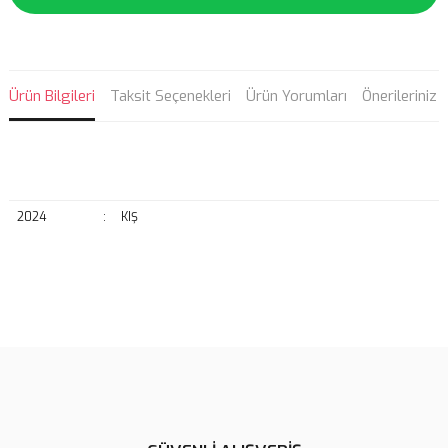
Ürün Bilgileri
Taksit Seçenekleri
Ürün Yorumları
Önerileriniz
2024
:
KIŞ
Bu ürünün fiyat bilgisi, resim, ürün açıklamalarında ve diğer
konularda yetersiz gördüğünüz noktaları öneri formunu kullanarak
Bu ürüne ilk yorumu siz yapın!
tarafımıza iletebilirsiniz.
Görüş ve önerileriniz için teşekkür ederiz.
Yorum Yaz
Ürün resmi kalitesiz, bozuk veya görüntülenemiyor.
Ürün açıklamasında eksik bilgiler bulunuyor.