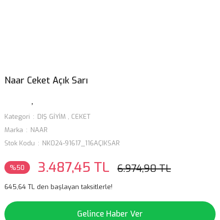
Naar Ceket Açık Sarı
Kategori
DIŞ GİYİM
,
CEKET
Marka
NAAR
Stok Kodu
NK024-91617_116AÇIKSAR
3.487,45 TL
6.974,90 TL
%50
645,64 TL den başlayan taksitlerle!
Gelince Haber Ver