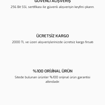
GÜVENLİ ALIŞVERİŞ
Ürün bilgilerinde hatalar bulunuyor.
256 Bit SSL sertifikası ile güvenli alışverişin keyfini çıkarın.
Ürün fiyatı diğer sitelerden daha pahalı.
Bu ürüne benzer farklı alternatifler olmalı.
ÜCRETSİZ KARGO
2000 TL ve üzeri alışverişlerinizde ücretsiz kargo fırsatı
Gönder
%100 ORİJİNAL ÜRÜN
Sitede bulunan ürünler %100 orijinal ürün garantisi
altındadır.