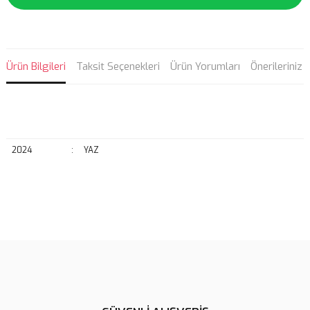
Ürün Bilgileri
Taksit Seçenekleri
Ürün Yorumları
Önerileriniz
2024
:
YAZ
Bu ürünün fiyat bilgisi, resim, ürün açıklamalarında ve diğer
konularda yetersiz gördüğünüz noktaları öneri formunu kullanarak
Bu ürüne ilk yorumu siz yapın!
tarafımıza iletebilirsiniz.
Görüş ve önerileriniz için teşekkür ederiz.
Yorum Yaz
Ürün resmi kalitesiz, bozuk veya görüntülenemiyor.
Ürün açıklamasında eksik bilgiler bulunuyor.