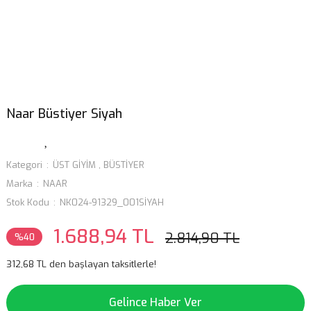
Naar Büstiyer Siyah
Kategori
ÜST GİYİM
,
BÜSTİYER
Marka
NAAR
Stok Kodu
NK024-91329_001SİYAH
1.688,94 TL
2.814,90 TL
%40
312,68 TL den başlayan taksitlerle!
Gelince Haber Ver