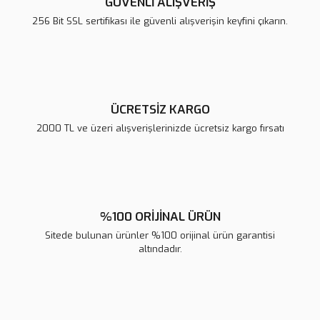
GÜVENLİ ALIŞVERİŞ
Ürün bilgilerinde hatalar bulunuyor.
256 Bit SSL sertifikası ile güvenli alışverişin keyfini çıkarın.
Ürün fiyatı diğer sitelerden daha pahalı.
Bu ürüne benzer farklı alternatifler olmalı.
ÜCRETSİZ KARGO
2000 TL ve üzeri alışverişlerinizde ücretsiz kargo fırsatı
Gönder
%100 ORİJİNAL ÜRÜN
Sitede bulunan ürünler %100 orijinal ürün garantisi
altındadır.