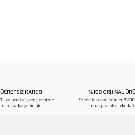
Ürün resmi kalitesiz, bozuk veya
Ürün açıklamasında eksik bilgile
Ürün bilgilerinde hatalar bulunuy
Ürün fiyatı diğer sitelerden daha 
Bu ürüne benzer farklı alternatifl
ÜCRETSİZ KARGO
%100 ORİJİNAL ÜR
L ve üzeri alışverişlerinizde
Sitede bulunan ürünler %100 
ücretsiz kargo fırsatı
ürün garantisi altındadır