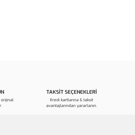
 görüntülenemiyor.
Yorum Yaz
r bulunuyor.
or.
pahalı.
er olmalı.
Gönder
ÜN
TAKSİT SEÇENEKLERİ
orijinal
Kredi kartlarına 6 taksit
.
avantajlarından yararlanın.