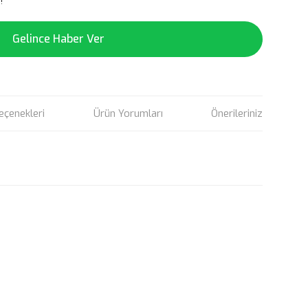
!
Gelince Haber Ver
eçenekleri
Ürün Yorumları
Önerileriniz
rün açıklamalarında ve diğer konularda yetersiz gördüğünüz
tarafımıza iletebilirsiniz.
u ürüne ilk yorumu siz yapın!
 ederiz.