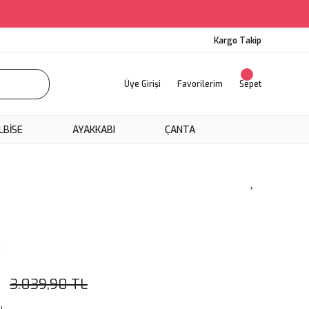
Kargo Takip
Üye Girişi
Favorilerim
Sepet
LBİSE
AYAKKABI
ÇANTA
İ
3.039,90 TL