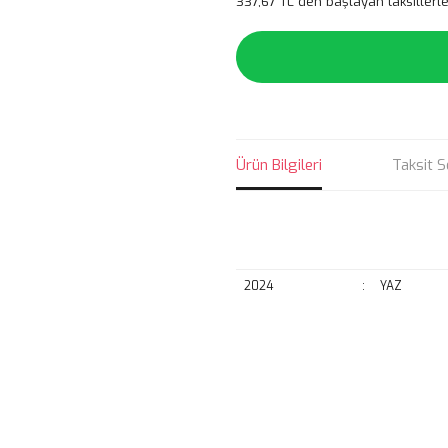
337,67 TL den başlayan taksitlerle
Ürün Bilgileri
Taksit S
2024
:
YAZ
Bu ürünün fiyat bilgisi, resim, ü
noktaları öneri formunu kullanarak 
B
Görüş ve önerileriniz için teşekkür